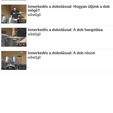
Ismerkedés a dobolással: Hogyan üljünk a dob
mögé?
w3nd1g0
03:55
Ismerkedés a dobolással: A dob hangolása
w3nd1g0
02:45
Ismerkedés a dobolással: A dob részei
w3nd1g0
02:03