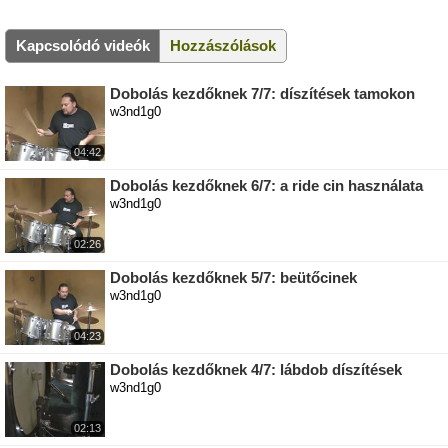
Kapcsolódó videók
Hozzászólások
Dobolás kezdőknek 7/7: díszítések tamokon
w3nd1g0
04:42
Dobolás kezdőknek 6/7: a ride cin használata
w3nd1g0
02:26
Dobolás kezdőknek 5/7: beütőcinek
w3nd1g0
04:23
Dobolás kezdőknek 4/7: lábdob díszítések
w3nd1g0
02:13