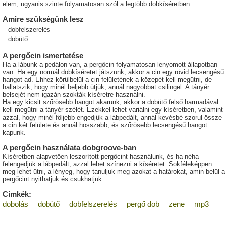
elem, ugyanis szinte folyamatosan szól a legtöbb dobkíséretben.
Amire szükségünk lesz
dobfelszerelés
dobütő
A pergőcin ismertetése
Ha a lábunk a pedálon van, a pergőcin folyamatosan lenyomott állapotban
van. Ha egy normál dobkíséretet játszunk, akkor a cin egy rövid lecsengésű
hangot ad. Ehhez körülbelül a cin felületének a közepét kell megütni, de
hallatszik, hogy minél beljebb ütjük, annál nagyobbat csilingel. A tányér
belsejét nem igazán szokták kíséretre használni.
Ha egy kicsit szőrösebb hangot akarunk, akkor a dobütő felső harmadával
kell megütni a tányér szélét. Ezekkel lehet variálni egy kíséretben, valamint
azzal, hogy minél följebb engedjük a lábpedált, annál kevésbé szorul össze
a cin két felülete és annál hosszabb, és szőrösebb lecsengésű hangot
kapunk.
A pergőcin használata dobgroove-ban
Kíséretben alapvetően leszorított pergőcint használunk, és ha néha
felengedjük a lábpedált, azzal lehet színezni a kíséretet. Sokféleképpen
meg lehet ütni, a lényeg, hogy tanuljuk meg azokat a határokat, amin belül a
pergőcint nyithatjuk és csukhatjuk.
Címkék:
dobolás
dobütő
dobfelszerelés
pergő dob
zene
mp3