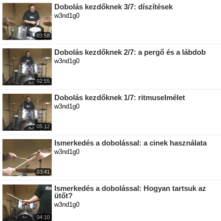
Dobolás kezdőknek 3/7: díszítések
w3nd1g0
03:58
Dobolás kezdőknek 2/7: a pergő és a lábdob
w3nd1g0
02:55
Dobolás kezdőknek 1/7: ritmuselmélet
w3nd1g0
05:12
Ismerkedés a dobolással: a cinek használata
w3nd1g0
03:41
Ismerkedés a dobolással: Hogyan tartsuk az
ütőt?
w3nd1g0
04:10