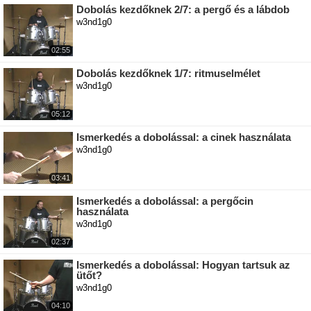
Dobolás kezdőknek 2/7: a pergő és a lábdob
w3nd1g0
02:55
Dobolás kezdőknek 1/7: ritmuselmélet
w3nd1g0
05:12
Ismerkedés a dobolással: a cinek használata
w3nd1g0
03:41
Ismerkedés a dobolással: a pergőcin
használata
w3nd1g0
02:37
Ismerkedés a dobolással: Hogyan tartsuk az
ütőt?
w3nd1g0
04:10