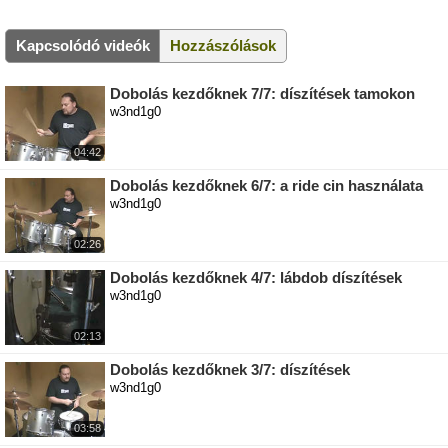
Kapcsolódó videók
Hozzászólások
Dobolás kezdőknek 7/7: díszítések tamokon
w3nd1g0
04:42
Dobolás kezdőknek 6/7: a ride cin használata
w3nd1g0
02:26
Dobolás kezdőknek 4/7: lábdob díszítések
w3nd1g0
02:13
Dobolás kezdőknek 3/7: díszítések
w3nd1g0
03:58