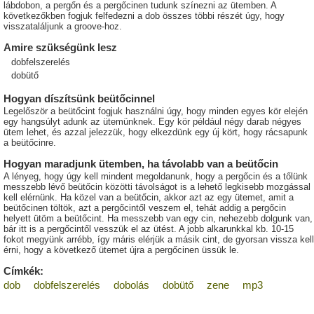
lábdobon, a pergőn és a pergőcinen tudunk színezni az ütemben. A
következőkben fogjuk felfedezni a dob összes többi részét úgy, hogy
visszataláljunk a groove-hoz.
Amire szükségünk lesz
dobfelszerelés
dobütő
Hogyan díszítsünk beütőcinnel
Legelőször a beütőcint fogjuk használni úgy, hogy minden egyes kör elején
egy hangsúlyt adunk az ütemünknek. Egy kör például négy darab négyes
ütem lehet, és azzal jelezzük, hogy elkezdünk egy új kört, hogy rácsapunk
a beütőcinre.
Hogyan maradjunk ütemben, ha távolabb van a beütőcin
A lényeg, hogy úgy kell mindent megoldanunk, hogy a pergőcin és a tőlünk
messzebb lévő beütőcin közötti távolságot is a lehető legkisebb mozgással
kell elérnünk. Ha közel van a beütőcin, akkor azt az egy ütemet, amit a
beütőcinen töltök, azt a pergőcintől veszem el, tehát addig a pergőcin
helyett ütöm a beütőcint. Ha messzebb van egy cin, nehezebb dolgunk van,
bár itt is a pergőcintől vesszük el az ütést. A jobb alkarunkkal kb. 10-15
fokot megyünk arrébb, így máris elérjük a másik cint, de gyorsan vissza kell
érni, hogy a következő ütemet újra a pergőcinen üssük le.
Címkék:
dob
dobfelszerelés
dobolás
dobütő
zene
mp3