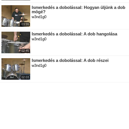
Ismerkedés a dobolással: Hogyan üljünk a dob
mögé?
w3nd1g0
03:55
Ismerkedés a dobolással: A dob hangolása
w3nd1g0
02:45
Ismerkedés a dobolással: A dob részei
w3nd1g0
02:03