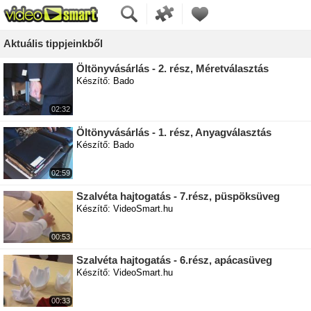
Aktuális tippjeinkből
Öltönyvásárlás - 2. rész, Méretválasztás
Készítő: Bado
02:32
Öltönyvásárlás - 1. rész, Anyagválasztás
Készítő: Bado
02:59
Szalvéta hajtogatás - 7.rész, püspöksüveg
Készítő: VideoSmart.hu
00:53
Szalvéta hajtogatás - 6.rész, apácasüveg
Készítő: VideoSmart.hu
00:33