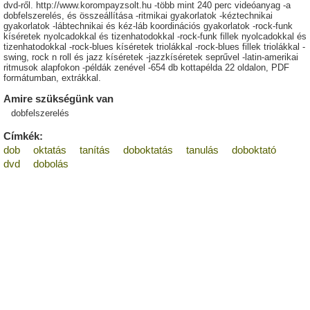
dvd-ről. http://www.korompayzsolt.hu -több mint 240 perc videóanyag -a
dobfelszerelés, és összeállítása -ritmikai gyakorlatok -kéztechnikai
gyakorlatok -lábtechnikai és kéz-láb koordinációs gyakorlatok -rock-funk
kíséretek nyolcadokkal és tizenhatodokkal -rock-funk fillek nyolcadokkal és
tizenhatodokkal -rock-blues kíséretek triolákkal -rock-blues fillek triolákkal -
swing, rock n roll és jazz kíséretek -jazzkíséretek seprűvel -latin-amerikai
ritmusok alapfokon -példák zenével -654 db kottapélda 22 oldalon, PDF
formátumban, extrákkal.
Amire szükségünk van
dobfelszerelés
Címkék:
dob
oktatás
tanítás
doboktatás
tanulás
doboktató
dvd
dobolás