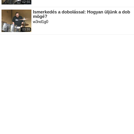
02:55
Ismerkedés a dobolással: Hogyan üljünk a dob
mögé?
w3nd1g0
03:55