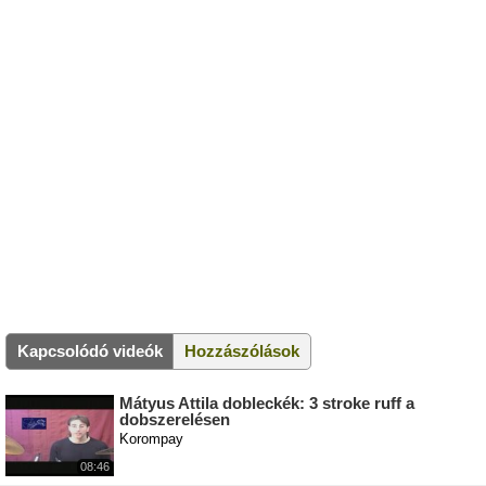
Kapcsolódó videók
Hozzászólások
Mátyus Attila dobleckék: 3 stroke ruff a
dobszerelésen
Korompay
08:46