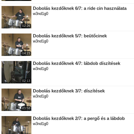
Dobolás kezdőknek 6/7: a ride cin használata
w3nd1g0
02:26
Dobolás kezdőknek 5/7: beütőcinek
w3nd1g0
04:23
Dobolás kezdőknek 4/7: lábdob díszítések
w3nd1g0
02:13
Dobolás kezdőknek 3/7: díszítések
w3nd1g0
03:58
Dobolás kezdőknek 2/7: a pergő és a lábdob
w3nd1g0