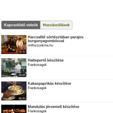
Kapcsolódó videók
Hozzászólások
Harcsafilé sörtésztában parajos
burgonyagombóccal
mitfozzunkma.hu
06:40
Haltepertő készítése
Frankosagok
06:05
Kakaspaprikás készítése
Frankosagok
06:30
Mandulás jércemell készítése
Frankosagok