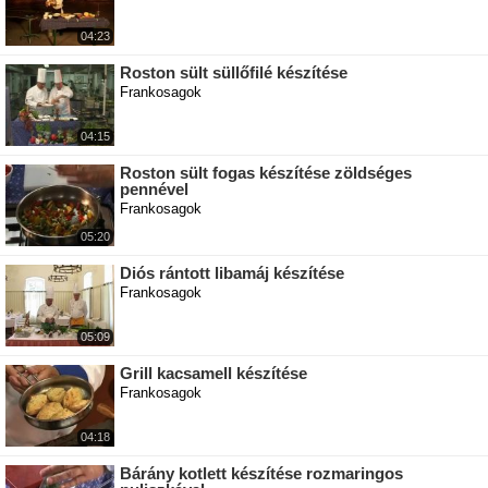
04:23
Roston sült süllőfilé készítése
Frankosagok
04:15
Roston sült fogas készítése zöldséges
pennével
Frankosagok
05:20
Diós rántott libamáj készítése
Frankosagok
05:09
Grill kacsamell készítése
Frankosagok
04:18
Bárány kotlett készítése rozmaringos