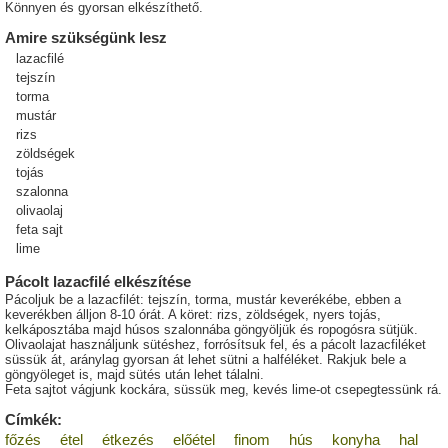
Könnyen és gyorsan elkészíthető.
Amire szükségünk lesz
lazacfilé
tejszín
torma
mustár
rizs
zöldségek
tojás
szalonna
olivaolaj
feta sajt
lime
Pácolt lazacfilé elkészítése
Pácoljuk be a lazacfilét: tejszín, torma, mustár keverékébe, ebben a
keverékben álljon 8-10 órát. A köret: rizs, zöldségek, nyers tojás,
kelkáposztába majd húsos szalonnába göngyöljük és ropogósra sütjük.
Olivaolajat használjunk sütéshez, forrósítsuk fel, és a pácolt lazacfiléket
süssük át, aránylag gyorsan át lehet sütni a halféléket. Rakjuk bele a
göngyöleget is, majd sütés után lehet tálalni.
Feta sajtot vágjunk kockára, süssük meg, kevés lime-ot csepegtessünk rá.
Címkék:
főzés
étel
étkezés
előétel
finom
hús
konyha
hal