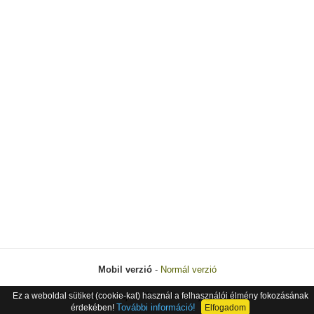
Mobil verzió
-
Normál verzió
Ez a weboldal sütiket (cookie-kat) használ a felhasználói élmény fokozásának
© 2026 Next Project Kft. - Minden jog fenntartva.
További információ!
érdekében!
Elfogadom