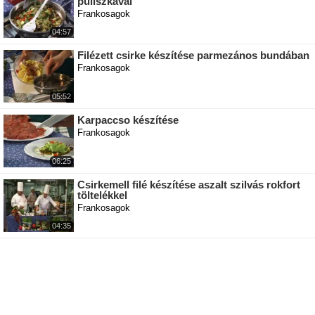
puliszkával
Frankosagok
04:57
Filézett csirke készítése parmezános bundában
Frankosagok
05:52
Karpaccso készítése
Frankosagok
06:25
Csirkemell filé készítése aszalt szilvás rokfort
töltelékkel
Frankosagok
04:35