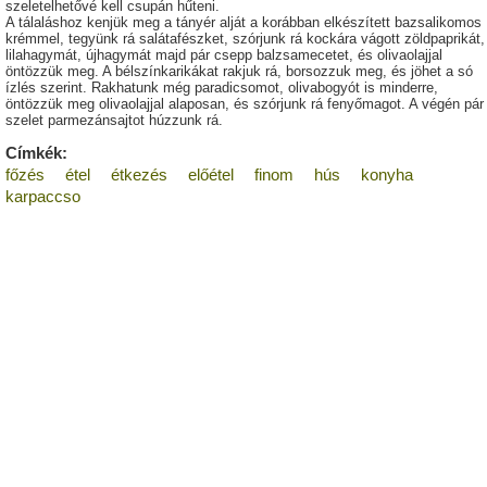
szeletelhetővé kell csupán hűteni.
A tálaláshoz kenjük meg a tányér alját a korábban elkészített bazsalikomos
krémmel, tegyünk rá salátafészket, szórjunk rá kockára vágott zöldpaprikát,
lilahagymát, újhagymát majd pár csepp balzsamecetet, és olivaolajjal
öntözzük meg. A bélszínkarikákat rakjuk rá, borsozzuk meg, és jöhet a só
ízlés szerint. Rakhatunk még paradicsomot, olivabogyót is minderre,
öntözzük meg olivaolajjal alaposan, és szórjunk rá fenyőmagot. A végén pár
szelet parmezánsajtot húzzunk rá.
Címkék:
főzés
étel
étkezés
előétel
finom
hús
konyha
karpaccso