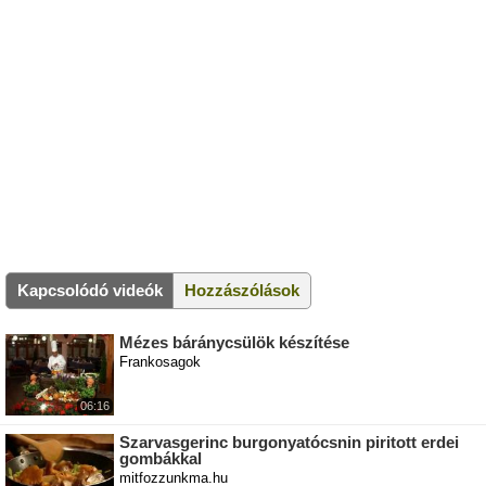
Kapcsolódó videók
Hozzászólások
Mézes báránycsülök készítése
Frankosagok
06:16
Szarvasgerinc burgonyatócsnin piritott erdei
gombákkal
mitfozzunkma.hu