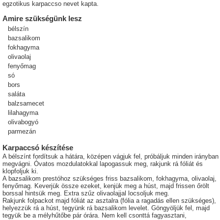
egzotikus karpaccso nevet kapta.
Amire szükségünk lesz
bélszín
bazsalikom
fokhagyma
olivaolaj
fenyőmag
só
bors
saláta
balzsamecet
lilahagyma
olivabogyó
parmezán
Karpaccsó készítése
A bélszínt fordítsuk a hátára, középen vágjuk fel, próbáljuk minden irányban
megvágni. Óvatos mozdulatokkal lapogassuk meg, rakjunk rá fóliát és
klopfoljuk ki.
A bazsalikom prestóhoz szükséges friss bazsalikom, fokhagyma, olivaolaj,
fenyőmag. Keverjük össze ezeket, kenjük meg a húst, majd frissen őrölt
borssal hintsük meg. Extra szűz olivaolajjal locsoljuk meg.
Rakjunk folpackot majd fóliát az asztalra (fólia a ragadás ellen szükséges),
helyezzük rá a húst, tegyünk rá bazsalikom levelet. Göngyöljük fel, majd
tegyük be a mélyhűtőbe pár órára. Nem kell csonttá fagyasztani,