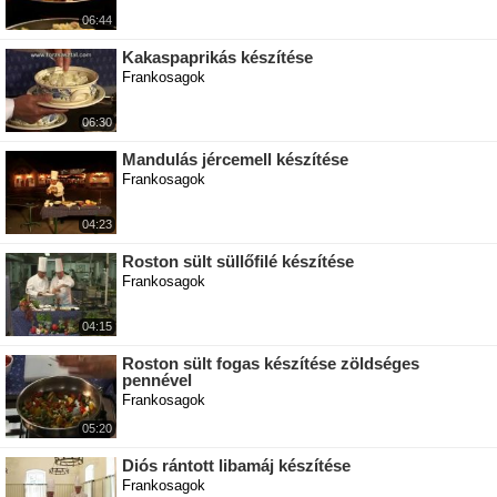
06:44
Kakaspaprikás készítése
Frankosagok
06:30
Mandulás jércemell készítése
Frankosagok
04:23
Roston sült süllőfilé készítése
Frankosagok
04:15
Roston sült fogas készítése zöldséges
pennével
Frankosagok
05:20
Diós rántott libamáj készítése
Frankosagok