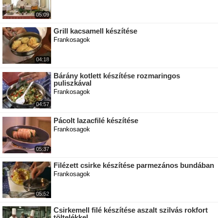
05:09
Grill kacsamell készítése
Frankosagok
04:18
Bárány kotlett készítése rozmaringos
puliszkával
Frankosagok
04:57
Pácolt lazacfilé készítése
Frankosagok
05:37
Filézett csirke készítése parmezános bundában
Frankosagok
05:52
Csirkemell filé készítése aszalt szilvás rokfort
töltelékkel