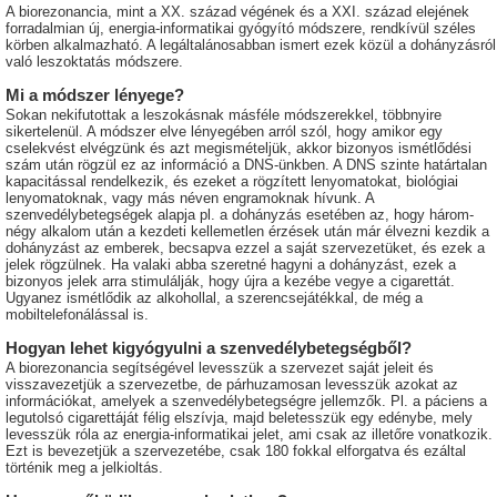
A biorezonancia, mint a XX. század végének és a XXI. század elejének
forradalmian új, energia-informatikai gyógyító módszere, rendkívül széles
körben alkalmazható. A legáltalánosabban ismert ezek közül a dohányzásról
való leszoktatás módszere.
Mi a módszer lényege?
Sokan nekifutottak a leszokásnak másféle módszerekkel, többnyire
sikertelenül. A módszer elve lényegében arról szól, hogy amikor egy
cselekvést elvégzünk és azt megismételjük, akkor bizonyos ismétlődési
szám után rögzül ez az információ a DNS-ünkben. A DNS szinte határtalan
kapacitással rendelkezik, és ezeket a rögzített lenyomatokat, biológiai
lenyomatoknak, vagy más néven engramoknak hívunk. A
szenvedélybetegségek alapja pl. a dohányzás esetében az, hogy három-
négy alkalom után a kezdeti kellemetlen érzések után már élvezni kezdik a
dohányzást az emberek, becsapva ezzel a saját szervezetüket, és ezek a
jelek rögzülnek. Ha valaki abba szeretné hagyni a dohányzást, ezek a
bizonyos jelek arra stimulálják, hogy újra a kezébe vegye a cigarettát.
Ugyanez ismétlődik az alkohollal, a szerencsejátékkal, de még a
mobiltelefonálással is.
Hogyan lehet kigyógyulni a szenvedélybetegségből?
A biorezonancia segítségével levesszük a szervezet saját jeleit és
visszavezetjük a szervezetbe, de párhuzamosan levesszük azokat az
információkat, amelyek a szenvedélybetegségre jellemzők. Pl. a páciens a
legutolsó cigarettáját félig elszívja, majd beletesszük egy edénybe, mely
levesszük róla az energia-informatikai jelet, ami csak az illetőre vonatkozik.
Ezt is bevezetjük a szervezetébe, csak 180 fokkal elforgatva és ezáltal
történik meg a jelkioltás.