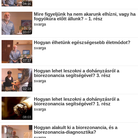
04:16
Mire figyeljünk ha nem akarunk elhízni, vagy ha
fogyókúra előtt állunk? – 1. rész
svarga
03:07
Hogyan élhetünk egészségesebb életmódot?
svarga
07:17
Hogyan lehet leszokni a dohányzásról a
biorezonancia segítségével? 3. rész
svarga
02:18
Hogyan lehet leszokni a dohányzásról a
biorezonancia segítségével? 1. rész
svarga
08:03
Hogyan alakult ki a biorezonancia, és a
biorezonancia-diagnosztika?
svarga