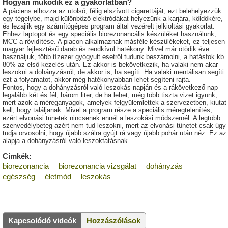
Hogyan működik ez a gyakorlatban?
A páciens elhozza az utolsó, félig elszívott cigarettáját, ezt belehelyezzük
egy tégelybe, majd különböző elektródákat helyezünk a karjára, köldökére,
és lezajlik egy számítógépes program által vezérelt jelkioltási gyakorlat.
Ehhez laptopot és egy speciális biorezonancális készüléket használunk,
MCC a rövidítése. A piacon alkalmaznak másféle készülékeket, ez teljesen
magyar fejlesztésű darab és rendkívül hatékony. Mivel már ötödik éve
használjuk, több tízezer gyógyult esetről tudunk beszámolni, a hatásfok kb.
80% az első kezelés után. Ez akkor is bekövetkezik, ha valaki nem akar
leszokni a dohányzásról, de akkor is, ha segíti. Ha valaki mentálisan segíti
ezt a folyamatot, akkor még hatékonyabban lehet segíteni rajta.
Fontos, hogy a dohányzásról való leszokás napján és a rákövetkező nap
legalább két és fél, három liter, de ha lehet, még több tiszta vizet igyunk,
mert azok a méreganyagok, amelyek felgyülemlettek a szervezetben, kiutat
kell, hogy találjanak. Mivel a program része a speciális méregtelenítés,
ezért elvonási tünetek nincsenek ennél a leszokási módszernél. A legtöbb
szenvedélybeteg azért nem tud leszokni, mert az elvonási tünetet csak úgy
tudja orvosolni, hogy újabb szálra gyújt rá vagy újabb pohár után néz. Ez az
alapja a dohányzásról való leszoktatásnak.
Címkék:
biorezonancia
biorezonancia vizsgálat
dohányzás
egészség
életmód
leszokás
Kapcsolódó videók
Hozzászólások