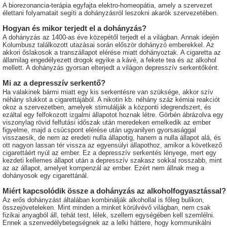
A biorezonancia-terápia egyfajta elektro-homeopátia, amely a szervezet
élettani folyamatait segíti a dohányzásról leszokni akarók szervezetében.
Hogyan és mikor terjedt el a dohányzás?
A dohányzás az 1400-as éve közepétől terjedt el a világban. Annak idején
Kolumbusz találkozott utazásai során először dohányzó emberekkel. Az
akkori őslakosok a transzállapot elérése miatt dohányoztak. A cigaretta az
államilag engedélyezett drogok egyike a kávé, a fekete tea és az alkohol
mellett. A dohányzás gyorsan elterjedt a világon depresszív serkentőként.
Mi az a depresszív serkentő?
Ha valakinek bármi miatt egy kis serkentésre van szüksége, akkor szív
néhány slukkot a cigarettájából. A nikotin kb. néhány száz kémiai reakciót
okoz a szervezetben, amelyek stimulálják a központi idegrendszert, és
ezáltal egy felfokozott izgalmi állapotot hoznak létre. Görbén ábrázolva egy
viszonylag rövid felfutási időszak után meredeken emelkedik az ember
figyelme, majd a csúcspont elérése után ugyanilyen gyorsasággal
visszaesik, de nem az eredeti nulla állapotig, hanem a nulla állapot alá, és
ott nagyon lassan tér vissza az egyensúlyi állapothoz, amikor a következő
cigarettáért nyúl az ember. Ez a depresszív serkentés lényege, mert egy
kezdeti kellemes állapot után a depresszív szakasz sokkal rosszabb, mint
az az állapot, amelyet kompenzál az ember. Ezért nem állnak meg a
dohányosok egy cigarettánál.
Miért kapcsolódik össze a dohányzás az alkoholfogyasztással?
Az erős dohányzást általában kombinálják alkohollal is főleg bulikon,
összejöveteleken. Mint minden a minket körülvévő világban, nem csak
fizikai anyagból áll, tehát test, lélek, szellem egységében kell szemlélni.
Ennek a szenvedélybetegségnek az a lelki háttere, hogy kommunikálni