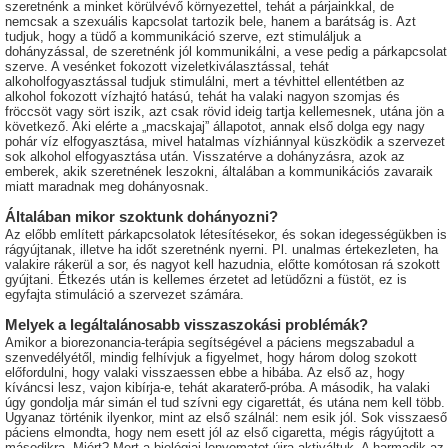
szeretnénk a minket körülvévő környezettel, tehát a párjainkkal, de
nemcsak a szexuális kapcsolat tartozik bele, hanem a barátság is. Azt
tudjuk, hogy a tüdő a kommunikáció szerve, ezt stimuláljuk a
dohányzással, de szeretnénk jól kommunikálni, a vese pedig a párkapcsolat
szerve. A vesénket fokozott vizeletkiválasztással, tehát
alkoholfogyasztással tudjuk stimulálni, mert a tévhittel ellentétben az
alkohol fokozott vízhajtó hatású, tehát ha valaki nagyon szomjas és
fröccsöt vagy sört iszik, azt csak rövid ideig tartja kellemesnek, utána jön a
következő. Aki elérte a „macskajaj” állapotot, annak első dolga egy nagy
pohár víz elfogyasztása, mivel hatalmas vízhiánnyal küszködik a szervezet
sok alkohol elfogyasztása után. Visszatérve a dohányzásra, azok az
emberek, akik szeretnének leszokni, általában a kommunikációs zavaraik
miatt maradnak meg dohányosnak.
Általában mikor szoktunk dohányozni?
Az előbb említett párkapcsolatok létesítésekor, és sokan idegességükben is
rágyújtanak, illetve ha időt szeretnénk nyerni. Pl. unalmas értekezleten, ha
valakire rákerül a sor, és nagyot kell hazudnia, előtte komótosan rá szokott
gyújtani. Étkezés után is kellemes érzetet ad letüdőzni a füstöt, ez is
egyfajta stimuláció a szervezet számára.
Melyek a legáltalánosabb visszaszokási problémák?
Amikor a biorezonancia-terápia segítségével a páciens megszabadul a
szenvedélyétől, mindig felhívjuk a figyelmet, hogy három dolog szokott
előfordulni, hogy valaki visszaessen ebbe a hibába. Az első az, hogy
kíváncsi lesz, vajon kibírja-e, tehát akaraterő-próba. A második, ha valaki
úgy gondolja már simán el tud szívni egy cigarettát, és utána nem kell több.
Ugyanaz történik ilyenkor, mint az első szálnál: nem esik jól. Sok visszaeső
páciens elmondta, hogy nem esett jól az első cigaretta, mégis rágyújtott a
másodikra. Miért? Mert a biológiai lenyomatot újra aktiváltuk. A harmadik az,