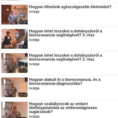
Hogyan élhetünk egészségesebb életmódot?
svarga
07:17
Hogyan lehet leszokni a dohányzásról a
biorezonancia segítségével? 3. rész
svarga
02:18
Hogyan lehet leszokni a dohányzásról a
biorezonancia segítségével? 2. rész
svarga
04:57
Hogyan alakult ki a biorezonancia, és a
biorezonancia-diagnosztika?
svarga
05:56
Hogyan szabályozzák az emberi
életfolyamatokat az elektromágneses
sugárzások?
svarga