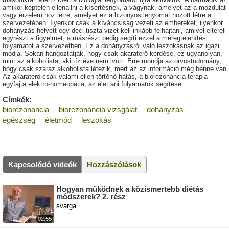
amikor képtelen ellenállni a kísértésnek, a vágynak, amelyet az a mozdulat
vagy érzelem hoz létre, amelyet ez a bizonyos lenyomat hozott létre a
szervezetében. Ilyenkor csak a kíváncsiság vezeti az embereket, ilyenkor
dohányzás helyett egy deci tiszta vizet kell inkább felhajtani, amivel eltereli
egyrészt a figyelmet, a másrészt pedig segíti ezzel a méregtelenítési
folyamatot a szervezetben. Ez a dohányzásról való leszokásnak az igazi
módja. Sokan hangoztatják, hogy csak akaraterő kérdése, ez ugyanolyan,
mint az alkoholista, aki tíz éve nem ivott. Erre mondja az orvostudomány,
hogy csak száraz alkoholista létezik, mert az az információ még benne van.
Az akaraterő csak valami ellen történő hatás, a biorezonancia-terápia
egyfajta elektro-homeopátia, az élettani folyamatok segítése.
Címkék:
biorezonancia
biorezonancia vizsgálat
dohányzás
egészség
életmód
leszokás
Kapcsolódó videók
Hozzászólások
Hogyan működnek a közismertebb diétás
módszerek? 2. rész
svarga
02:55