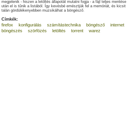
megjelenik - hiszen a letöltés állapotát mutatni fogja - a fájl teljes mentése
után el is tűnik a listából. Így kevésbé emésztjük fel a memóriát, és kicsit
talán gördülékenyebben muzsikálhat a böngésző.
Címkék:
firefox
konfigurálás
számítástechnika
böngésző
internet
böngészés
szörfözés
letöltés
torrent
warez