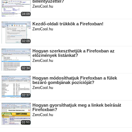
billentyűzettel?
ZeroCool.hu
04:09
Kezdő-oldali trükkök a Firefoxban!
ZeroCool.hu
02:09
Hogyan szerkeszthetjük a Firefoxban az
előzmények listánkat?
ZeroCool.hu
02:34
Hogyan módosíthatjuk Firefoxban a fülek
bezáró gombjának pozícióját?
ZeroCool.hu
02:37
Hogyan gyorsíthatjuk meg a linkek beírását
Firefoxban?
ZeroCool.hu
01:51