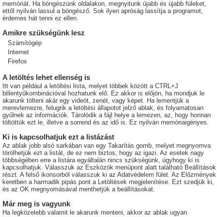
memóriát. Ha böngészünk oldalakon, megnyitunk újabb és újabb füleket,
ettől nyilván lassul a böngésző. Sok ilyen apróság lassítja a programot,
érdemes hát tenni ez ellen.
Amikre szükségünk lesz
Számítógép
Internet
Firefox
A letöltés lehet ellenség is
Itt van például a letöltési lista, melyet többek között a CTRL+J
billentyűkombinációval hozhatunk elő. Ez akkor is előjön, ha mondjuk le
akarunk tölteni akár egy videót, zenét, vagy képet. Ha lementjük a
merevlemezre, felugrik a letöltési állapotot jelző ablak, és folyamatosan
gyűlnek az információk. Tárolódik a fájl helye a lemezen, az, hogy honnan
töltöttük ezt le, illetve a sorrend és az idő is. Ez nyilván memóriaigényes.
Ki is kapcsolhatjuk ezt a listázást
Az ablak jobb alsó sarkában van egy Takarítás gomb, melyet megnyomva
törölhetjük ezt a listát, de ez nem biztos, hogy az igazi. Az esetek nagy
többségében erre a listára egyáltalán nincs szükségünk, úgyhogy ki is
kapcsolhatjuk. Válasszuk az Eszközök menüpont alatt található Beállítások
részt. A felső ikonsorból válasszuk ki az Adatvédelem fület. Az Előzmények
keretben a harmadik pipás pont a Letöltések megjelenítése. Ezt szedjük ki,
és az OK megnyomásával menthetjük a beállításokat.
Már meg is vagyunk
Ha legközelebb valamit le akarunk menteni, akkor az ablak ugyan