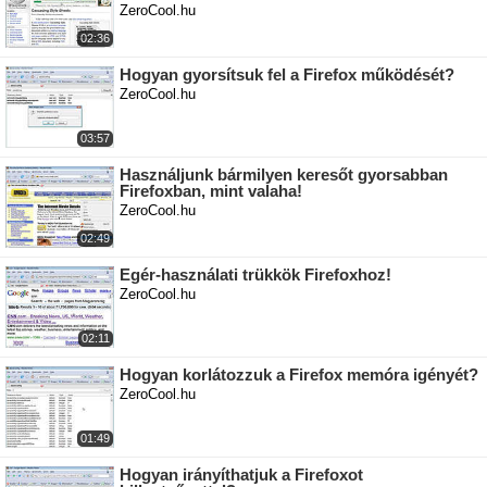
ZeroCool.hu
02:36
Hogyan gyorsítsuk fel a Firefox működését?
ZeroCool.hu
03:57
Használjunk bármilyen keresőt gyorsabban
Firefoxban, mint valaha!
ZeroCool.hu
02:49
Egér-használati trükkök Firefoxhoz!
ZeroCool.hu
02:11
Hogyan korlátozzuk a Firefox memóra igényét?
ZeroCool.hu
01:49
Hogyan irányíthatjuk a Firefoxot