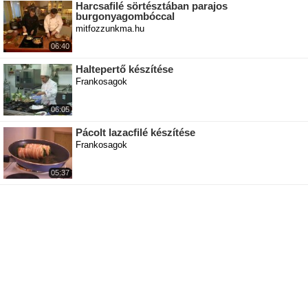
Harcsafilé sörtésztában parajos
burgonyagombóccal
mitfozzunkma.hu
06:40
Haltepertő készítése
Frankosagok
06:05
Pácolt lazacfilé készítése
Frankosagok
05:37