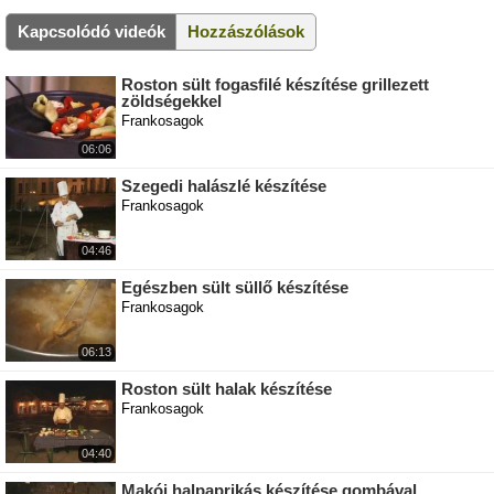
Kapcsolódó videók
Hozzászólások
Roston sült fogasfilé készítése grillezett
zöldségekkel
Frankosagok
06:06
Szegedi halászlé készítése
Frankosagok
04:46
Egészben sült süllő készítése
Frankosagok
06:13
Roston sült halak készítése
Frankosagok
04:40
Makói halpaprikás készítése gombával