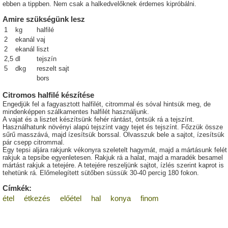
ebben a tippben. Nem csak a halkedvelőknek érdemes kipróbálni.
Amire szükségünk lesz
1
kg
halfilé
2
ekanál
vaj
2
ekanál
liszt
2,5
dl
tejszín
5
dkg
reszelt sajt
bors
Citromos halfilé készítése
Engedjük fel a fagyasztott halfilét, citrommal és sóval hintsük meg, de
mindenképpen szálkamentes halfilét használjunk.
A vajat és a lisztet készítsünk fehér rántást, öntsük rá a tejszínt.
Használhatunk növényi alapú tejszínt vagy tejet és tejszínt. Főzzük össze
sűrű masszává, majd ízesítsük borssal. Olvasszuk bele a sajtot, ízesítsük
pár csepp citrommal.
Egy tepsi aljára rakjunk vékonyra szeletelt hagymát, majd a mártásunk felét
rakjuk a tepsibe egyenletesen. Rakjuk rá a halat, majd a maradék besamel
mártást rakjuk a tetejére. A tetejére reszeljünk sajtot, ízlés szerint kaprot is
tehetünk rá. Előmelegített sütőben süssük 30-40 percig 180 fokon.
Címkék:
étel
étkezés
előétel
hal
konya
finom