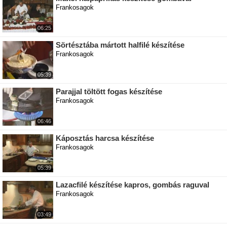
Frankosagok
06:25
Sörtésztába mártott halfilé készítése
Frankosagok
05:39
Parajjal töltött fogas készítése
Frankosagok
06:46
Káposztás harcsa készítése
Frankosagok
05:39
Lazacfilé készítése kapros, gombás raguval
Frankosagok
03:49