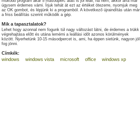
működő program akár 5 másodperc alatt is jól leáll, ha nem, akkor arra már
úgysem érdemes várni. Írjuk tehát át ezt az értéket ötezerre, nyomjuk meg
az OK gombot, és lépjünk ki a programból. A következő újraindítás után már
a friss beállítás szerint működik a gép.
Mik a tapasztalatok?
Lehet hogy azonnal nem fogunk túl nagy változást látni, de érdemes a trükk
végrehajtása előtt és utána lemérni a leállási időt azonos körülmények
között. Nyerhetünk 10-15 másodpercet is, ami, ha éppen sietünk, nagyon jól
fog jönni.
Címkék:
windows
windows vista
microsoft
office
windows xp