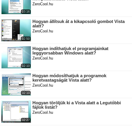
ZeroCool.hu
03:16
Hogyan állítsuk át a kikapcsoló gombot Vista
alatt?
ZeroCool.hu
02:50
Hogyan indíthatjuk el programjainkat
leggyorsabban Windows alatt?
ZeroCool.hu
02:10
Hogyan módosíthatjuk a programok
keretvastagságát Vista alatt?
ZeroCool.hu
02:10
Hogyan töröljük ki a Vista alatt a Legutóbbi
fájlok listát?
ZeroCool.hu
02:27