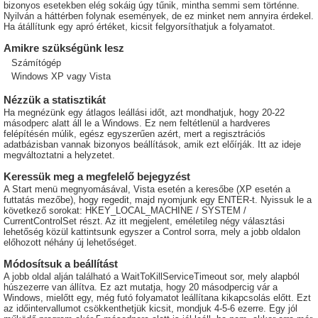
bizonyos esetekben elég sokáig úgy tűnik, mintha semmi sem történne.
Nyilván a háttérben folynak események, de ez minket nem annyira érdekel.
Ha átállítunk egy apró értéket, kicsit felgyorsíthatjuk a folyamatot.
Amikre szükségünk lesz
Számítógép
Windows XP vagy Vista
Nézzük a statisztikát
Ha megnézünk egy átlagos leállási időt, azt mondhatjuk, hogy 20-22
másodperc alatt áll le a Windows. Ez nem feltétlenül a hardveres
felépítésén múlik, egész egyszerűen azért, mert a regisztrációs
adatbázisban vannak bizonyos beállítások, amik ezt előírják. Itt az ideje
megváltoztatni a helyzetet.
Keressük meg a megfelelő bejegyzést
A Start menü megnyomásával, Vista esetén a keresőbe (XP esetén a
futtatás mezőbe), hogy regedit, majd nyomjunk egy ENTER-t. Nyissuk le a
következő sorokat: HKEY_LOCAL_MACHINE / SYSTEM /
CurrentControlSet részt. Az itt megjelent, eméletileg négy választási
lehetőség közül kattintsunk egyszer a Control sorra, mely a jobb oldalon
előhozott néhány új lehetőséget.
Módosítsuk a beállítást
A jobb oldal alján található a WaitToKillServiceTimeout sor, mely alapból
húszezerre van állítva. Ez azt mutatja, hogy 20 másodpercig vár a
Windows, mielőtt egy, még futó folyamatot leállítana kikapcsolás előtt. Ezt
az időintervallumot csökkenthetjük kicsit, mondjuk 4-5-6 ezerre. Egy jól