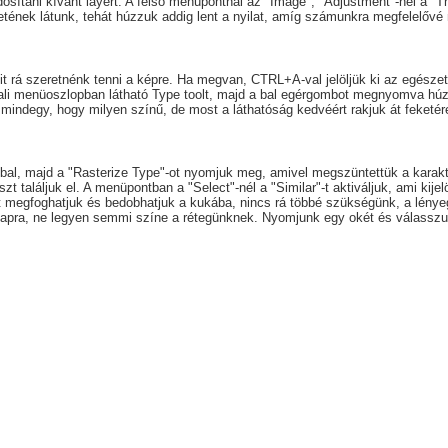
osítani kívánt layert. A felső menüpontnál az "Image", "Adjustment"-nél a "T
eketének látunk, tehát húzzuk addig lent a nyilat, amíg számunkra megfelelőv
it rá szeretnénk tenni a képre. Ha megvan, CTRL+A-val jelöljük ki az egésze
ali menüoszlopban látható Type toolt, majd a bal egérgombot megnyomva húzz
mindegy, hogy milyen színű, de most a láthatóság kedvéért rakjuk át feketér
mbbal, majd a "Rasterize Type"-ot nyomjuk meg, amivel megszüntettük a kar
szt találjuk el. A menüpontban a "Select"-nél a "Similar"-t aktiváljuk, ami ki
rt megfoghatjuk és bedobhatjuk a kukába, nincs rá többé szükségünk, a lény
 alapra, ne legyen semmi színe a rétegünknek. Nyomjunk egy okét és válasszuk 