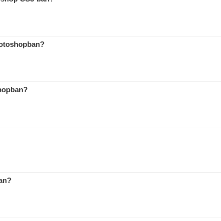
hotoshopban?
shopban?
an?