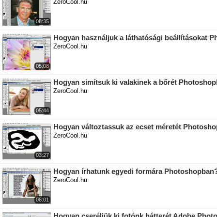
ZeroCool.hu
08:35
Hogyan használjuk a láthatósági beállításokat
ZeroCool.hu
05:08
Hogyan simítsuk ki valakinek a bőrét Photosho
ZeroCool.hu
05:44
Hogyan változtassuk az ecset méretét Photosh
ZeroCool.hu
03:27
Hogyan írhatunk egyedi formára Photoshopban
ZeroCool.hu
06:01
Hogyan cseréljük ki fotónk hátterét Adobe Pho