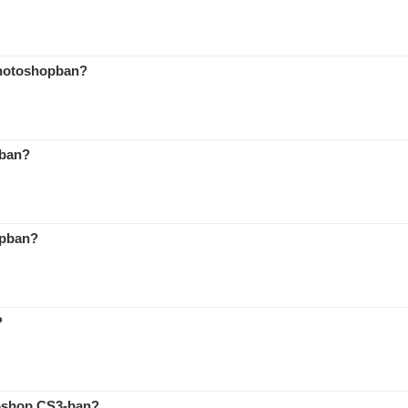
 Photoshopban?
pban?
opban?
?
toshop CS3-ban?