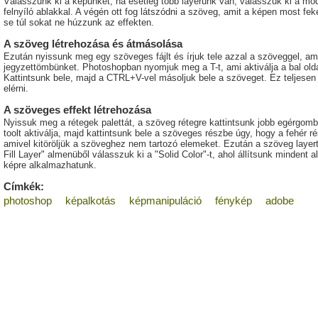
Válasszunk ki a képünket, ha esetleg több layerünk van, válasszuk ki a mód
felnyíló ablakkal. A végén ott fog látszódni a szöveg, amit a képen most f
se túl sokat ne húzzunk az effekten.
A szöveg létrehozása és átmásolása
Ezután nyissunk meg egy szöveges fájlt és írjuk tele azzal a szöveggel, am
jegyzettömbünket. Photoshopban nyomjuk meg a T-t, ami aktiválja a bal old
Kattintsunk bele, majd a CTRL+V-vel másoljuk bele a szöveget. Ez teljesen 
elérni.
A szöveges effekt létrehozása
Nyissuk meg a rétegek palettát, a szöveg rétegre kattintsunk jobb egérgo
toolt aktiválja, majd kattintsunk bele a szöveges részbe úgy, hogy a fehér ré
amivel kitöröljük a szöveghez nem tartozó elemeket. Ezután a szöveg laye
Fill Layer" almenüből válasszuk ki a "Solid Color"-t, ahol állítsunk mindent
képre alkalmazhatunk.
Címkék:
photoshop
képalkotás
képmanipuláció
fénykép
adobe