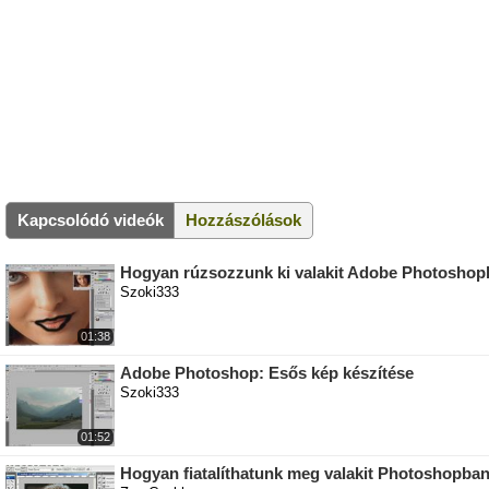
Kapcsolódó videók
Hozzászólások
Hogyan rúzsozzunk ki valakit Adobe Photosho
Szoki333
01:38
Adobe Photoshop: Esős kép készítése
Szoki333
01:52
Hogyan fiatalíthatunk meg valakit Photoshopba