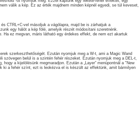
hreshold"-ot nyomjuk meg. Ezzel kaptunk egy fekete-fehér effektet, egy
é nem válik a kép. Ez az érték majdnem minden képnél egyedi, se túl keveset,
t és CTRL+C-vel másoljuk a vágólapra, majd be is zárhatjuk a
unk egy hálót a kép fölé, amelyik részét módosítani szeretnénk.
e. Ha ez megvan, máris látható egy érdekes effekt, de nem ezt akartuk
akterek szerkeszthetőségét. Ezután nyomjuk meg a W-t, ami a Magic Wand
jelöli szövegen belül is a szintén fehér részeket. Ezután nyomjuk meg a DEL-t,
eg, hogy a kijelölésünk megmaradjon. Ezután a „Layer” menüpontnál a "New
ki a fehér színt, ezt is leokézva el is készült az effektünk, amit bármilyen