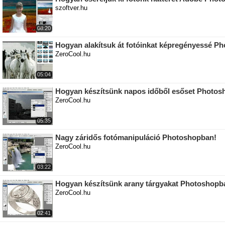
szoftver.hu
08:20
Hogyan alakítsuk át fotóinkat képregényessé P
ZeroCool.hu
05:04
Hogyan készítsünk napos időből esőset Photo
ZeroCool.hu
05:35
Nagy záridős fotómanipuláció Photoshopban!
ZeroCool.hu
03:22
Hogyan készítsünk arany tárgyakat Photoshopb
ZeroCool.hu
02:41