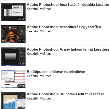
Adobe Photoshop: Inox hatású névtábla készíté
Készítő: MrErpeti
10:29
Adobe Photoshop: Arcátültetés egyszerűen
Készítő: MrErpeti
07:03
Adobe Photoshop: Arany hatású felirat készítés
Készítő: MrErpeti
03:59
Betűtípusok letöltése és telepítése
Készítő: MrErpeti
02:45
Adobe Photoshop: 3D hatású felirat készítése
Készítő: MrErpeti
11:03