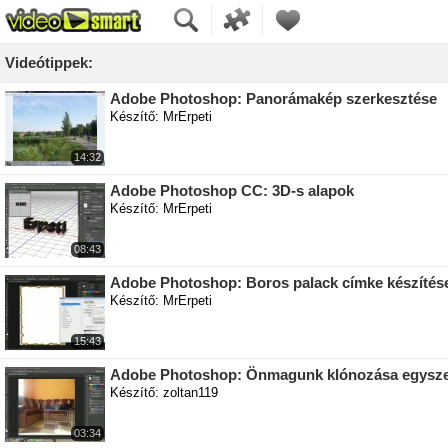
Videótippek:
Adobe Photoshop: Panorámakép szerkesztése
Készítő: MrErpeti
14:32
Adobe Photoshop CC: 3D-s alapok
Készítő: MrErpeti
08:43
Adobe Photoshop: Boros palack címke készítés
Készítő: MrErpeti
15:43
Adobe Photoshop: Önmagunk klónozása egysz
Készítő: zoltan119
03:34