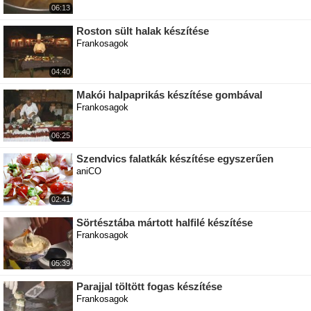
06:13
Roston sült halak készítése
Frankosagok
04:40
Makói halpaprikás készítése gombával
Frankosagok
06:25
Szendvics falatkák készítése egyszerűen
aniCO
02:41
Sörtésztába mártott halfilé készítése
Frankosagok
05:39
Parajjal töltött fogas készítése
Frankosagok