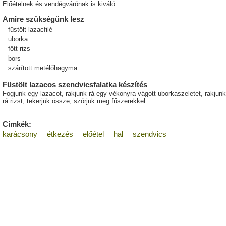
Előételnek és vendégvárónak is kiváló.
Amire szükségünk lesz
füstölt lazacfilé
uborka
főtt rizs
bors
szárított metélőhagyma
Füstölt lazacos szendvicsfalatka készítés
Fogjunk egy lazacot, rakjunk rá egy vékonyra vágott uborkaszeletet, rakjunk
rá rizst, tekerjük össze, szórjuk meg fűszerekkel.
Címkék:
karácsony
étkezés
előétel
hal
szendvics