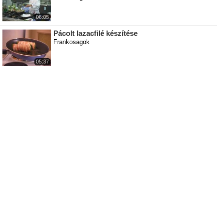
06:05
Pácolt lazacfilé készítése
Frankosagok
05:37