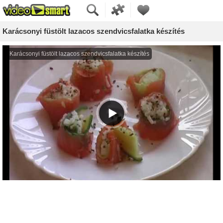
Karácsonyi füstölt lazacos szendvicsfalatka készítés