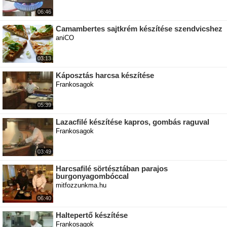
06:46
Camambertes sajtkrém készítése szendvicshez
aniCO
03:13
Káposztás harcsa készítése
Frankosagok
05:39
Lazacfilé készítése kapros, gombás raguval
Frankosagok
03:49
Harcsafilé sörtésztában parajos
burgonyagombóccal
mitfozzunkma.hu
06:40
Haltepertő készítése
Frankosagok