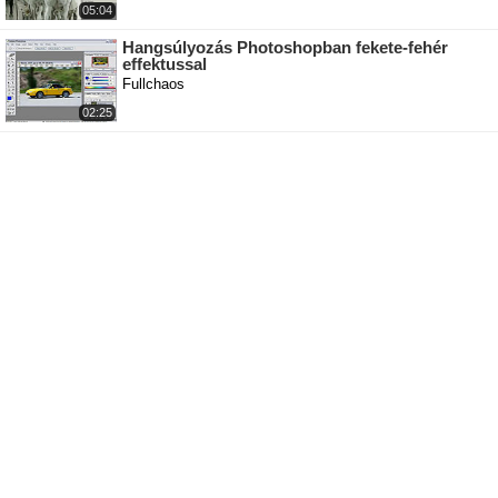
05:04
Hangsúlyozás Photoshopban fekete-fehér
effektussal
Fullchaos
02:25