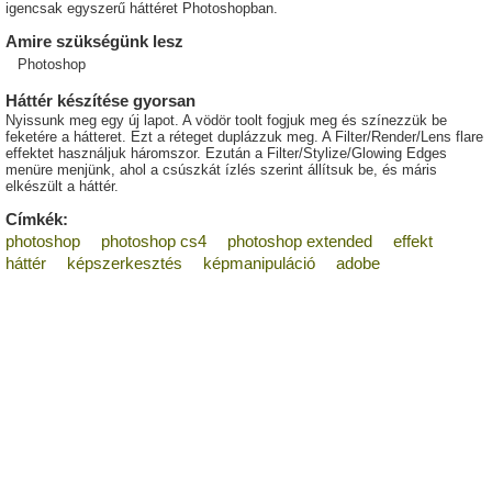
igencsak egyszerű háttéret Photoshopban.
Amire szükségünk lesz
Photoshop
Háttér készítése gyorsan
Nyissunk meg egy új lapot. A vödör toolt fogjuk meg és színezzük be
feketére a hátteret. Ezt a réteget duplázzuk meg. A Filter/Render/Lens flare
effektet használjuk háromszor. Ezután a Filter/Stylize/Glowing Edges
menüre menjünk, ahol a csúszkát ízlés szerint állítsuk be, és máris
elkészült a háttér.
Címkék:
photoshop
photoshop cs4
photoshop extended
effekt
háttér
képszerkesztés
képmanipuláció
adobe