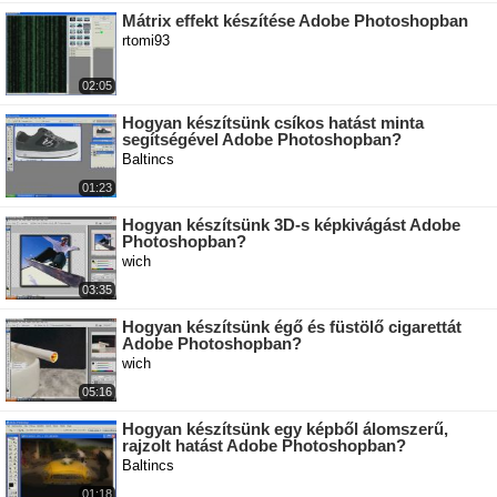
Mátrix effekt készítése Adobe Photoshopban
rtomi93
02:05
Hogyan készítsünk csíkos hatást minta
segítségével Adobe Photoshopban?
Baltincs
01:23
Hogyan készítsünk 3D-s képkivágást Adobe
Photoshopban?
wich
03:35
Hogyan készítsünk égő és füstölő cigarettát
Adobe Photoshopban?
wich
05:16
Hogyan készítsünk egy képből álomszerű,
rajzolt hatást Adobe Photoshopban?
Baltincs
01:18