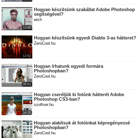
Hogyan készítsünk szakállat Adobe Photoshop
segítségével?
wich
02:00
Hogyan készítsünk egyedi Diablo 3-as hátteret?
ZeroCool.hu
12:52
Hogyan írhatunk egyedi formára
Photoshopban?
ZeroCool.hu
06:01
Hogyan cseréljük ki fotónk hátterét Adobe
Photoshop CS3-ban?
szoftver.hu
08:20
Hogyan alakítsuk át fotóinkat képregényessé
Photoshopban?
ZeroCool.hu