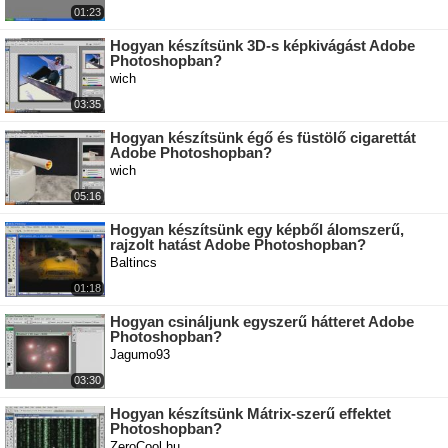
01:23
Hogyan készítsünk 3D-s képkivágást Adobe
Photoshopban?
wich
03:35
Hogyan készítsünk égő és füstölő cigarettát
Adobe Photoshopban?
wich
05:16
Hogyan készítsünk egy képből álomszerű,
rajzolt hatást Adobe Photoshopban?
Baltincs
01:18
Hogyan csináljunk egyszerű hátteret Adobe
Photoshopban?
Jagumo93
03:30
Hogyan készítsünk Mátrix-szerű effektet
Photoshopban?
ZeroCool.hu