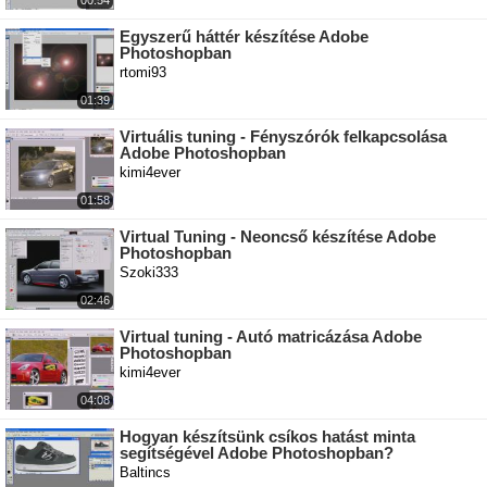
00:54
Egyszerű háttér készítése Adobe
Photoshopban
rtomi93
01:39
Virtuális tuning - Fényszórók felkapcsolása
Adobe Photoshopban
kimi4ever
01:58
Virtual Tuning - Neoncső készítése Adobe
Photoshopban
Szoki333
02:46
Virtual tuning - Autó matricázása Adobe
Photoshopban
kimi4ever
04:08
Hogyan készítsünk csíkos hatást minta
segítségével Adobe Photoshopban?
Baltincs