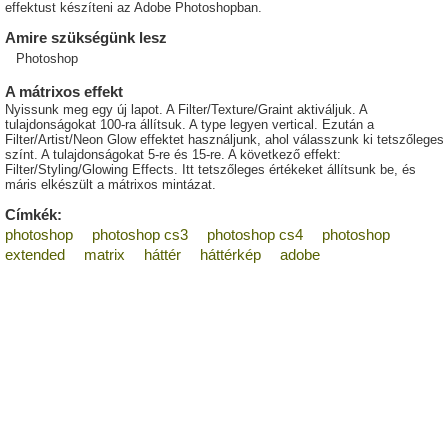
effektust készíteni az Adobe Photoshopban.
Amire szükségünk lesz
Photoshop
A mátrixos effekt
Nyissunk meg egy új lapot. A Filter/Texture/Graint aktiváljuk. A
tulajdonságokat 100-ra állítsuk. A type legyen vertical. Ezután a
Filter/Artist/Neon Glow effektet használjunk, ahol válasszunk ki tetszőleges
színt. A tulajdonságokat 5-re és 15-re. A következő effekt:
Filter/Styling/Glowing Effects. Itt tetszőleges értékeket állítsunk be, és
máris elkészült a mátrixos mintázat.
Címkék:
photoshop
photoshop cs3
photoshop cs4
photoshop
extended
matrix
háttér
háttérkép
adobe