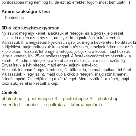
pontosabban még nem lóg ki, de ezt az effektet fogom most bemutatni :)
Amire szükségünk lesz
Photoshop
3D-s kép készítése gyorsan
Nyissunk meg egy képet, alakítsuk át réteggé, és a gyorskijelöléssel
jelöljük ki a kép azon részeit, amelyek ki fognak lógni a képkeretből.
Válasszuk ki a négyzetes kijelölést, rajzoljuk meg a képkeretet. Fordítsuk ki
a kijelölést, majd radírozzuk ki azokat a részeket, amelyek átkerültek az új
kijelölésbe. Hozzunk létre egy új réteget, jelöljük ki a képet, majd hozzuk
létre a keretet, kb. 25-ös szélességgel. A festékesvödörrel színezzük ki a
keretet. A radírral töröljük ki a keret azon részeit, amire nincs szükség.
Egyesítsük a két réteget, majd ennek adjunk árnyékot.
Hozzunk létre ismét egy új réteget, és töltsük ki, normál módban, fehérrel.
Válasszunk ki egy színt, majd dupla klikk a rétegen, majd színátmenet,
átfedés opció. Cseréljük meg a két réteget. Méretezzük át a képet, majd
torzítsuk, és el is készült a kép.
Címkék:
photoshop
photoshop cs3
photoshop cs4
photoshop
extended
adobe
képalkotás
képmanipuláció