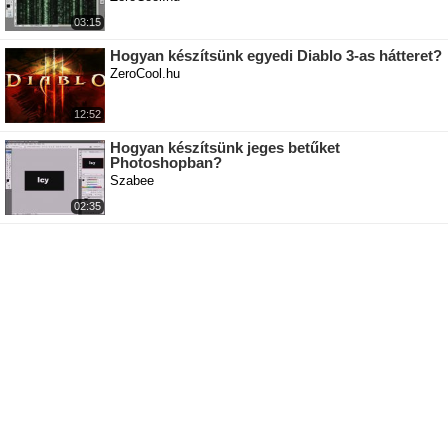
03:15
Hogyan készítsünk egyedi Diablo 3-as hátteret?
ZeroCool.hu
12:52
Hogyan készítsünk jeges betűket
Photoshopban?
Szabee
02:35