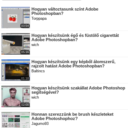
Hogyan változtasunk színt Adobe
Photoshopban?
Torppapa
00:54
Hogyan készítsünk égő és füstölő cigarettát
Adobe Photoshopban?
wich
05:16
Hogyan készítsünk egy képből álomszerű,
rajzolt hatást Adobe Photoshopban?
Baltincs
01:18
Hogyan készítsünk szakállat Adobe Photoshop
segítségével?
wich
02:00
Honnan szerezzünk be brush készleteket
Adobe Photoshophoz?
Jagumo93