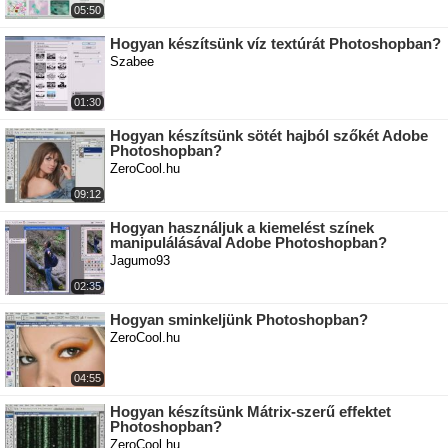
05:50
Hogyan készítsünk víz textúrát Photoshopban?
Szabee
01:30
Hogyan készítsünk sötét hajból szőkét Adobe
Photoshopban?
ZeroCool.hu
09:12
Hogyan használjuk a kiemelést színek
manipulálásával Adobe Photoshopban?
Jagumo93
02:35
Hogyan sminkeljünk Photoshopban?
ZeroCool.hu
04:55
Hogyan készítsünk Mátrix-szerű effektet
Photoshopban?
ZeroCool.hu