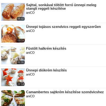
Sajttal, sonkával töltött forró ünnepi meleg
stangli reggeli készítése
aniCO
05:02
Ünnepi tojásos szendvics reggeli egyszerűen
aniCO
03:19
Füstölt halkrém készítés
aniCO
02:31
Ünnepi diókrém készítés
aniCO
02:14
Camambertes sajtkrém készítése szendvicshez
aniCO
03:13