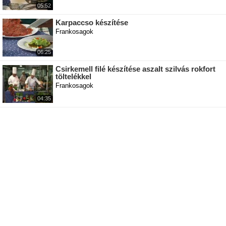
05:52
Karpaccso készítése
Frankosagok
06:25
Csirkemell filé készítése aszalt szilvás rokfort
töltelékkel
Frankosagok
04:35