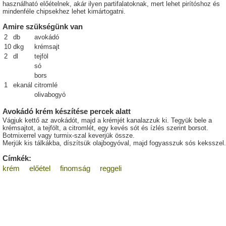
használható előételnek, akár ilyen partifalatoknak, mert lehet pirítóshoz és
mindenféle chipsekhez lehet kimártogatni.
Amire szükségünk van
2
db
avokádó
10
dkg
krémsajt
2
dl
tejföl
só
bors
1
ekanál
citromlé
olivabogyó
Avokádó krém készítése percek alatt
Vágjuk kettő az avokádót, majd a krémjét kanalazzuk ki. Tegyük bele a
krémsajtot, a tejfölt, a citromlét, egy kevés sót és ízlés szerint borsot.
Botmixerrel vagy turmix-szal keverjük össze.
Merjük kis tálkákba, díszítsük olajbogyóval, majd fogyasszuk sós keksszel.
Címkék:
krém
előétel
finomság
reggeli