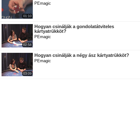
PEmagic
01:10
Hogyan csinálják a gondolatátviteles
kártyatrükköt?
PEmagic
02:58
Hogyan csinálják a négy ász kártyatrükköt?
PEmagic
03:09