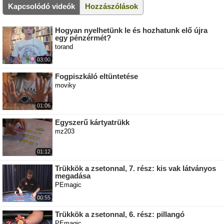
Kapcsolódó videók
Hozzászólások
Hogyan nyelhetünk le és hozhatunk elő újra
egy pénzérmét?
torand
03:00
Fogpiszkáló eltüntetése
moviky
01:06
Egyszerű kártyatrükk
mz203
01:12
Trükkök a zsetonnal, 7. rész: kis vak látványos
megadása
PEmagic
00:55
Trükkök a zsetonnal, 6. rész: pillangó
PEmagic