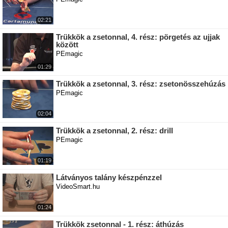
02:21
Trükkök a zsetonnal, 4. rész: pörgetés az ujjak
között
PEmagic
01:29
Trükkök a zsetonnal, 3. rész: zsetonösszehúzás
PEmagic
02:04
Trükkök a zsetonnal, 2. rész: drill
PEmagic
01:19
Látványos talány készpénzzel
VideoSmart.hu
01:24
Trükkök zsetonnal - 1. rész: áthúzás