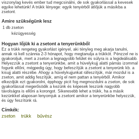
viszonylag kevés ember tud megcsinálni, de sok gyakorlással a kevesek
egyike lehetünk! A trükk lényege: egyik tenyérből átlőjük a másikba a
zsetont.
Amire szükségünk lesz
1
db
zseton
kézügyesség
Hogyan lőjük ki a zsetont a tenyerünkből
Ez a trükk rengeteg gyakorlást igényel, aki tényleg meg akarja tanulni,
annak rá kell szánnia 2-3 hónapot, hogy megtanulja a trükköt. Pénzzel ne is
gyakoroljuk, mert a zseton a legnagyobb felület és súlyra is a legideálisabb.
Helyezzük a zsetont a tenyerünkbe, amit a hüvelykujj alatti párnás izommal
fogunk ellőni, mégpedig úgy, hogy befeszítjük a zsetont a tenyerünk kb. a
kisujj alatti részébe. Ahogy a hüvelykujjunkat ráfeszítjük, már mozdul is a
zseton, amit addig feszítjük, amíg el nem pattan a tenyérből. Amikor
elkezdjük ezt gyakorolni, épphogy picit fog megmozdulni a zseton, de sok
gyakorlással megerősödik a kezünk és képesek leszünk nagyobb
távolságra is ellőni a korongot. Sikeresebb lehet a trükk, ha a másik
kezünkkel alaposan lenyomjuk a zsetont amikor a tenyerünkbe helyezzük,
és úgy feszítünk rá.
Címkék:
zseton
trükk
bűvész