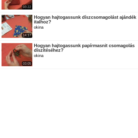
03:22
Hogyan hajtogassunk díszcsomagolást ajándék
italhoz?
okina
14:17
Hogyan hajtogassunk papírmasnit csomagolás
díszítéséhez?
okina
03:05