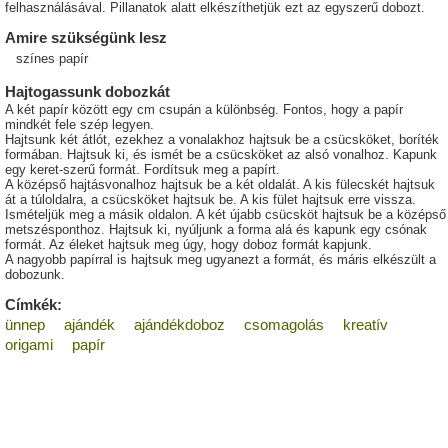
felhasználásával. Pillanatok alatt elkészíthetjük ezt az egyszerű dobozt.
Amire szükségünk lesz
színes papír
Hajtogassunk dobozkát
A két papír között egy cm csupán a különbség. Fontos, hogy a papír
mindkét fele szép legyen.
Hajtsunk két átlót, ezekhez a vonalakhoz hajtsuk be a csücsköket, boríték
formában. Hajtsuk ki, és ismét be a csücsköket az alsó vonalhoz. Kapunk
egy keret-szerű formát. Fordítsuk meg a papírt.
A középső hajtásvonalhoz hajtsuk be a két oldalát. A kis fülecskét hajtsuk
át a túloldalra, a csücsköket hajtsuk be. A kis fület hajtsuk erre vissza.
Ismételjük meg a másik oldalon. A két újabb csücsköt hajtsuk be a középső
metszésponthoz. Hajtsuk ki, nyúljunk a forma alá és kapunk egy csónak
formát. Az éleket hajtsuk meg úgy, hogy doboz formát kapjunk.
A nagyobb papírral is hajtsuk meg ugyanezt a formát, és máris elkészült a
dobozunk.
Címkék:
ünnep
ajándék
ajándékdoboz
csomagolás
kreatív
origami
papír