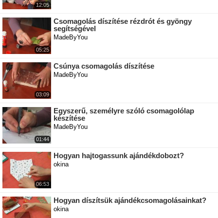
12:05
Csomagolás díszítése rézdrót és gyöngy
segítségével
MadeByYou
05:25
Csúnya csomagolás díszítése
MadeByYou
03:09
Egyszerű, személyre szóló csomagolólap
készítése
MadeByYou
01:44
Hogyan hajtogassunk ajándékdobozt?
okina
06:53
Hogyan díszítsük ajándékcsomagolásainkat?
okina