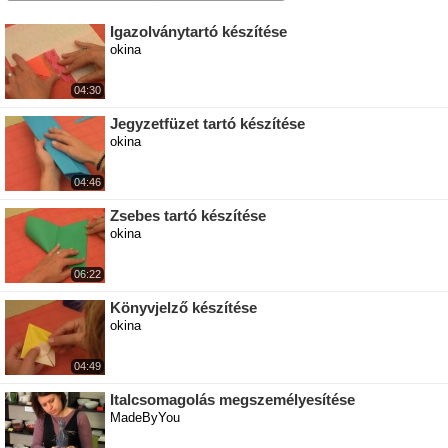
Igazolványtartó készítése
okina
04:30
Jegyzetfüzet tartó készítése
okina
04:46
Zsebes tartó készítése
okina
06:22
Könyvjelző készítése
okina
04:49
Italcsomagolás megszemélyesítése
MadeByYou