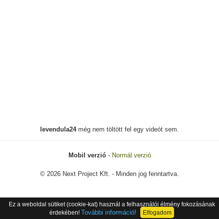
levendula24
még nem töltött fel egy videót sem.
Mobil verzió
-
Normál verzió
© 2026 Next Project Kft. - Minden jog fenntartva.
Ez a weboldal sütiket (cookie-kat) használ a felhasználói élmény fokozásának
További információ!
érdekében!
Elfogadom