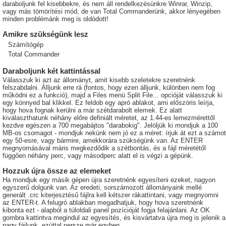
daraboljunk fel kisebbekre, és nem áll rendelkezésünkre Winrar, Winzip,
vagy más tömörítési mód, de van Total Commanderünk, akkor lényegében
minden problémánk meg is oldódott!
Amikre szükségünk lesz
Számítógép
Total Commander
Daraboljunk két kattintással
Válasszuk ki azt az állományt, amit kisebb szeletekre szeretnénk
felszabdalni. Álljunk erre rá (fontos, hogy ezen álljunk, különben nem fog
működni ez a funkció), majd a Files menü Split File... opcióját válasszuk ki
egy könnyed bal klikkel. Ez feldob egy apró ablakot, ami előszöris leírja,
hogy hova fognak kerülni a már szétdarabolt elemek. Ez alatt
kiválaszthatunk néhány előre definiált méretet, az 1.44-es lemezmérettől
kezdve egészen a 700 megabájtos "darabokig". Jelöljük ki mondjuk a 100
MB-os csomagot - mondjuk nekünk nem jó ez a méret: írjuk át ezt a számot
egy 50-esre, vagy bármire, amekkorára szükségünk van. Az ENTER
megnyomásával máris megkezdődik a szétbontás, és a fájl méretétől
függően néhány perc, vagy másodperc alatt el is végzi a gépünk.
Hozzuk újra össze az elemeket
Ha mondjuk egy másik gépen újra szeretnénk egyesíteni ezeket, nagyon
egyszerű dolgunk van. Az eredeti, sorszámozott állományaink mellé
generált .crc kiterjesztésű fájlra kell kétszer rákattintani, vagy megnyomni
az ENTER-t. A felugró ablakban megadhatjuk, hogy hova szeretnénk
kibonta ezt - alapból a túloldali panel pozícióját fogja felajánlani. Az OK
gombra kattintva megindul az egyesítés, és kisvártatva újra meg is jelenik a
nagy fájlunk, ezúttal persze már egyben.