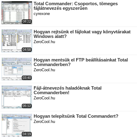
Total Commander: Csoportos, tömeges
fájlátnevezés egyszerűen
cyrexone
08:22
Hogyan rejtsünk el fájlokat vagy könyvtárakat
Windows alatt?
ZeroCool.hu
04:58
Hogyan mentsük el FTP beállításainkat Total
Commanderben?
ZeroCool.hu
03:40
Fájl-átnevezés haladóknak Total
Commanderben!
ZeroCool.hu
05:12
Hogyan telepítsünk Total Commandert?
ZeroCool.hu
04:19