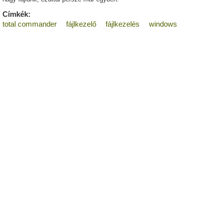
Címkék:
total commander
fájlkezelő
fájlkezelés
windows