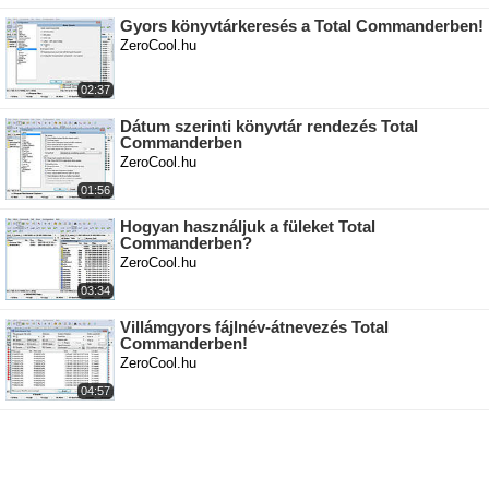
Gyors könyvtárkeresés a Total Commanderben!
ZeroCool.hu
02:37
Dátum szerinti könyvtár rendezés Total
Commanderben
ZeroCool.hu
01:56
Hogyan használjuk a füleket Total
Commanderben?
ZeroCool.hu
03:34
Villámgyors fájlnév-átnevezés Total
Commanderben!
ZeroCool.hu
04:57