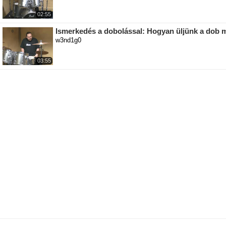
02:55
Ismerkedés a dobolással: Hogyan üljünk a dob
w3nd1g0
03:55