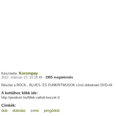
Korompay
Készítette:
2012. március 23. 10:18:49 -
1905 megtekintés
Részlet a ROCK-, BLUES- ÉS FUNKRITMUSOK című doboktató DVD-ről.
A kottához klikk ide:
http://prodrum.hu/fillek-valtott-kezzel-1/
Címkék:
dob
dobolás
zene
pergődob