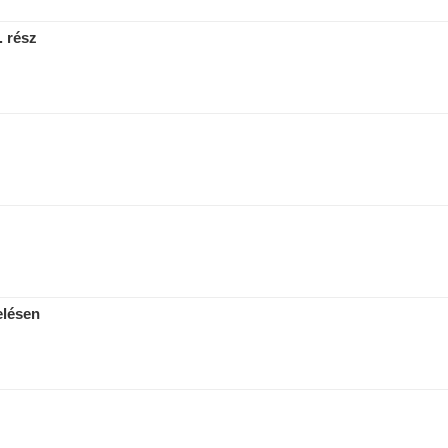
. rész
elésen