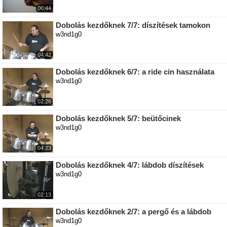
00:44
Dobolás kezdőknek 7/7: díszítések tamokon
w3nd1g0
04:42
Dobolás kezdőknek 6/7: a ride cin használata
w3nd1g0
02:26
Dobolás kezdőknek 5/7: beütőcinek
w3nd1g0
04:23
Dobolás kezdőknek 4/7: lábdob díszítések
w3nd1g0
02:13
Dobolás kezdőknek 2/7: a pergő és a lábdob
w3nd1g0