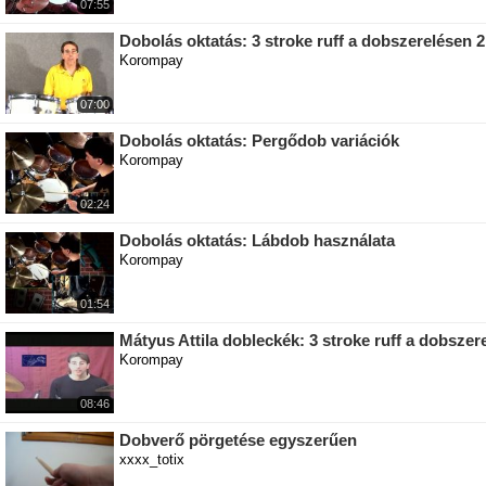
07:55
Dobolás oktatás: 3 stroke ruff a dobszerelésen 2
Korompay
07:00
Dobolás oktatás: Pergődob variációk
Korompay
02:24
Dobolás oktatás: Lábdob használata
Korompay
01:54
Mátyus Attila dobleckék: 3 stroke ruff a dobszer
Korompay
08:46
Dobverő pörgetése egyszerűen
xxxx_totix