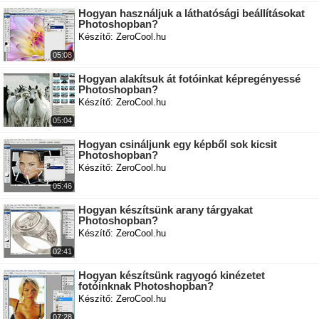
Hogyan használjuk a láthatósági beállításokat
Photoshopban?
Készítő: ZeroCool.hu
05:08
Hogyan alakítsuk át fotóinkat képregényessé
Photoshopban?
Készítő: ZeroCool.hu
05:04
Hogyan csináljunk egy képből sok kicsit
Photoshopban?
Készítő: ZeroCool.hu
05:46
Hogyan készítsünk arany tárgyakat
Photoshopban?
Készítő: ZeroCool.hu
02:41
Hogyan készítsünk ragyogó kinézetet
fotóinknak Photoshopban?
Készítő: ZeroCool.hu
07:28