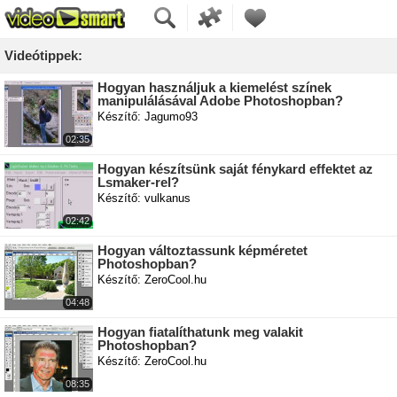
Videótippek:
Hogyan használjuk a kiemelést színek
manipulálásával Adobe Photoshopban?
Készítő: Jagumo93
02:35
Hogyan készítsünk saját fénykard effektet az
Lsmaker-rel?
Készítő: vulkanus
02:42
Hogyan változtassunk képméretet
Photoshopban?
Készítő: ZeroCool.hu
04:48
Hogyan fiatalíthatunk meg valakit
Photoshopban?
Készítő: ZeroCool.hu
08:35