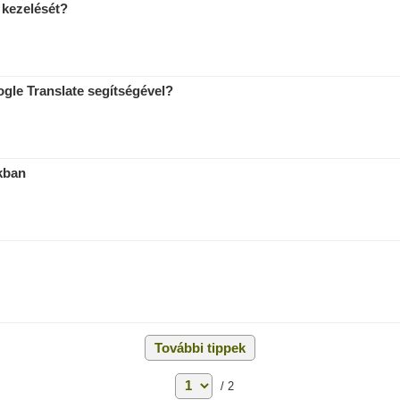
 kezelését?
gle Translate segítségével?
ékban
További tippek
/ 2