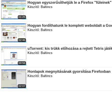
Hogyan egyszerűsíthetjük le a Firefox "füleinek"
Készítő: Baltincs
01:25
Hogyan fordíthatunk le komplett weboldalt a Goo
Készítő: Baltincs
02:46
uTorrent: kis trükk előhozása a rejtett Tetris ját
Készítő: Baltincs
00:56
Honlapok megnyitásának gyorsítása Firefoxban
Készítő: Baltincs
02:07