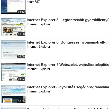
adam887
08:12
Internet Explorer 8: Legfontosabb gyorsbillent
Internet Explorer
06:28
Internet Explorer 8: Böngészés nyomainak eltü
Internet Explorer
03:09
Internet Explorer 8 Webszelet, webslice telepíté
Internet Explorer
04:32
Internet Explorer 8 gyorsítás segédprogramokkal
Internet Explorer
03:36