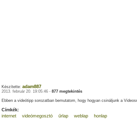
adam887
Készítette:
2013. február 20. 19:05:46 -
877 megtekintés
Ebben a videótipp sorozatban bemutatom, hogy hogyan csináljunk a Videos
Címkék:
internet
videómegosztó
űrlap
weblap
honlap