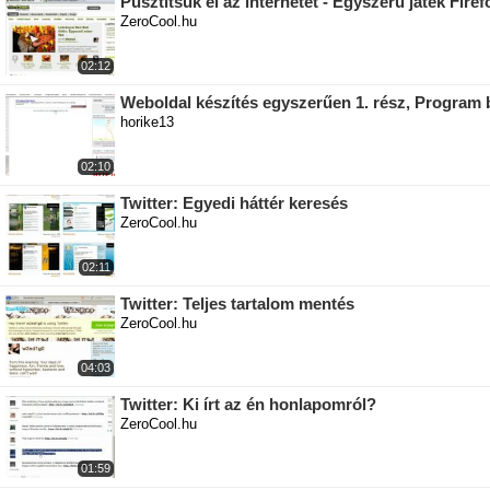
Pusztítsuk el az internetet - Egyszerű játék Firefo
ZeroCool.hu
02:12
Weboldal készítés egyszerűen 1. rész, Program
horike13
02:10
Twitter: Egyedi háttér keresés
ZeroCool.hu
02:11
Twitter: Teljes tartalom mentés
ZeroCool.hu
04:03
Twitter: Ki írt az én honlapomról?
ZeroCool.hu
01:59