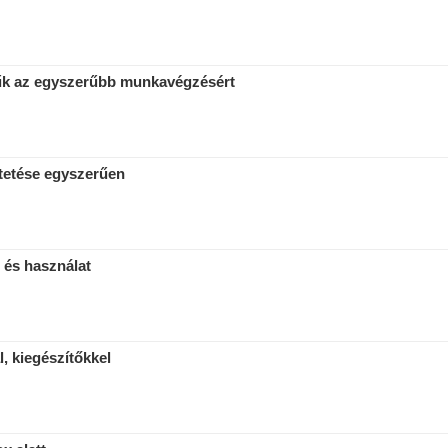
yűk az egyszerűbb munkavégzésért
ntetése egyszerűen
s és használat
, kiegészítőkkel