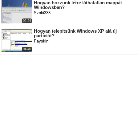
Hogyan hozzunk létre láthatatlan mappát
Windowsban?
Szoki333
02:24
Hogyan telepítsünk Windows XP alá új
partíciót?
Payskin
04:40