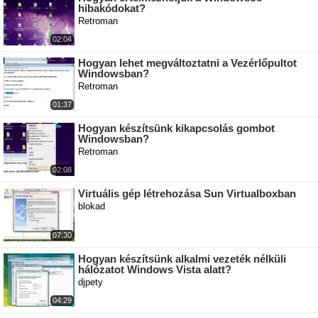
hibakódokat?
Retroman
02:04
Hogyan lehet megváltoztatni a Vezérlőpultot
Windowsban?
Retroman
01:37
Hogyan készítsünk kikapcsolás gombot
Windowsban?
Retroman
02:08
Virtuális gép létrehozása Sun Virtualboxban
blokad
07:30
Hogyan készítsünk alkalmi vezeték nélküli
hálózatot Windows Vista alatt?
djpety
04:29