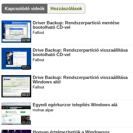
Kapcsolódó videók
Hozzászólások
Driver Backup: Rendszerpartíció mentése
bootolható CD-vel
Fallout
02:58
Drive Backup: Rendszerpartíció visszaállítása
bootolható CD-vel
Fallout
03:21
Drive Backup: Rendszerpartíció visszaállítása
Windows alól
Fallout
03:17
Egyedi egérkurzor telepítés Windows alá
molnar.alpar
01:21
Hogyan értelmezhetjük a Windowsos