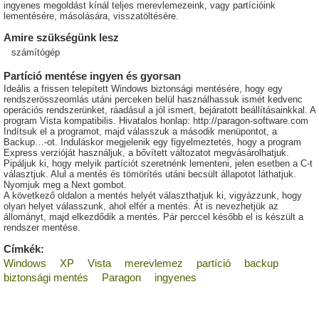
ingyenes megoldást kínál teljes merevlemezeink, vagy partícióink
lementésére, másolására, visszatöltésére.
Amire szükségünk lesz
számítógép
Partíció mentése ingyen és gyorsan
Ideális a frissen telepített Windows biztonsági mentésére, hogy egy
rendszerösszeomlás utáni perceken belül használhassuk ismét kedvenc
operációs rendszerünket, ráadásul a jól ismert, bejáratott beállításainkkal. A
program Vista kompatibilis. Hivatalos honlap: http://paragon-software.com
Indítsuk el a programot, majd válasszuk a második menüpontot, a
Backup…-ot. Induláskor megjelenik egy figyelmeztetés, hogy a program
Express verzióját használjuk, a bővített változatot megvásárolhatjuk.
Pipáljuk ki, hogy melyik partíciót szeretnénk lementeni, jelen esetben a C-t
választjuk. Alul a mentés és tömörítés utáni becsült állapotot láthatjuk.
Nyomjuk meg a Next gombot.
A következő oldalon a mentés helyét választhatjuk ki, vigyázzunk, hogy
olyan helyet válasszunk, ahol elfér a mentés. Át is nevezhetjük az
állományt, majd elkezdődik a mentés. Pár perccel később el is készült a
rendszer mentése.
Címkék:
Windows
XP
Vista
merevlemez
partíció
backup
biztonsági mentés
Paragon
ingyenes