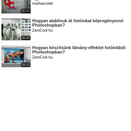
marhaszelet
05:50
Hogyan alakítsuk át fotóinkat képregényessé
Photoshopban?
ZeroCool.hu
05:04
Hogyan készítsünk látvány-effektet fotóinkból
Photoshopban?
ZeroCool.hu
04:13