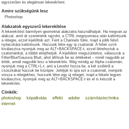
egyszerűen és elegánsan lekerekíteni.
Amire szükségünk lesz
Photoshop
Alakzatok egyszerű lekerekítése
A lekerekítést bármilyen geometriai alakzatra használhatjuk. Ha megvan az
alakzat, amit át szeretnénk rajzolni, a CTRL megnyomása után kattintsunk
a rétegre, ezzel kijelöltük azt. Fent a Channels fülre, majd a jobb felső
nyilacskára kattintsunk. Hozzunk létre egy új csatornát. A fehér színt
kiválasztva nyomjuk meg az ALT+BACKSPACE-t, ezzel létrehoztuk a
csatornánkat, a többit elrejthetjük. A kijelölést megszüntetve, válasszuk a
Filter/Blur/Gaussia Blurt, ahol állítsuk be az értékeket – minél nagyobb az
érték, annál nagyobb lesz a lekerekítés. Még mindig az Alpha csatornán,
nyomjuk meg a CTRL+L-t, ami a Levelst hozza be, a két széléről a
csúszkákat húzzuk be középre. Jelöljük ki újra ezt a csatornát, menjünk
vissza a rétegekhez, hozzunk létre egy új réteget, majd a fekete legyen
kiválasztva, nyomjuk meg az ALT+BACKSPACE-t és el is készült a
lekerekítés.
Címkék:
photoshop
képalkotás
effekt
adobe
számítástechnika
internet