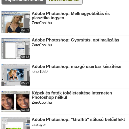
Adobe Photoshop: Mellnagyobbítás és
plasztika ingyen
ZeroCool.hu
04:03
Adobe Photoshop: Gyorsítás, optimalizálás
ZeroCool.hu
09:13
Adobe Photoshop: mozgó userbar készítése
lehel1989
05:23
Képek és fotók tökéletesítése interneten
Photoshop nélkül
ZeroCool.hu
03:45
Adobe Photoshop: "Graffiti" stílusú betűeffekt
csplayer