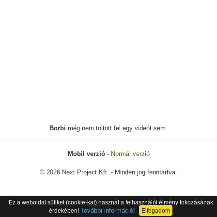
Borbi
még nem töltött fel egy videót sem.
Mobil verzió
-
Normál verzió
© 2026 Next Project Kft. - Minden jog fenntartva.
Ez a weboldal sütiket (cookie-kat) használ a felhasználói élmény fokozásának
További információ!
érdekében!
Elfogadom