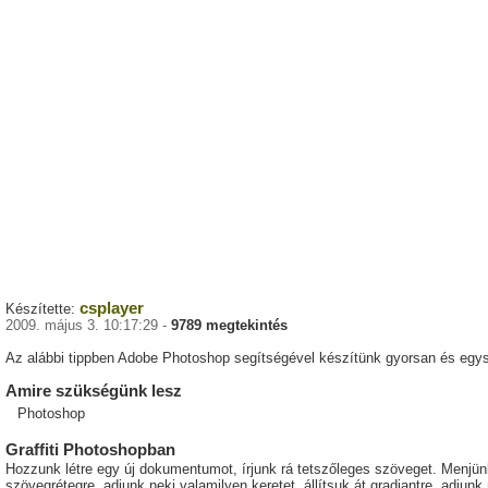
csplayer
Készítette:
2009. május 3. 10:17:29 -
9789 megtekintés
Az alábbi tippben Adobe Photoshop segítségével készítünk gyorsan és egyszer
Amire szükségünk lesz
Photoshop
Graffiti Photoshopban
Hozzunk létre egy új dokumentumot, írjunk rá tetszőleges szöveget. Menjünk
szövegrétegre, adjunk neki valamilyen keretet, állítsuk át gradiantre, adju