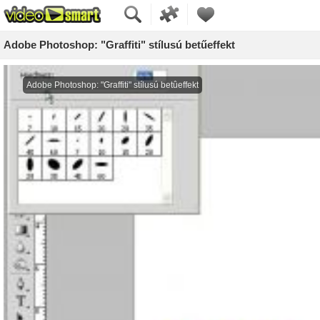
Adobe Photoshop: "Graffiti" stílusú betűeffekt