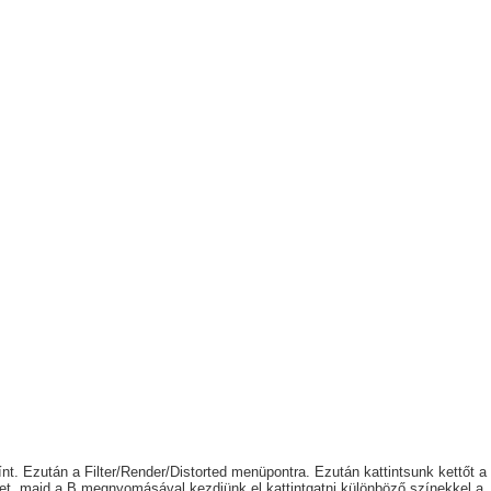
nt. Ezután a Filter/Render/Distorted menüpontra. Ezután kattintsunk kettőt a
veget, majd a B megnyomásával kezdjünk el kattintgatni különböző színekkel a