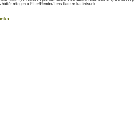
 háttér rétegen a Filter/Render/Lens flare-re kattintsunk.
hnika