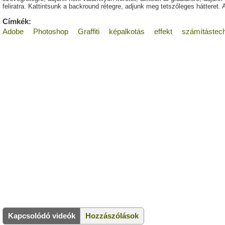
feliratra. Kattintsunk a backround rétegre, adjunk meg tetszőleges hátteret. A
Címkék:
Adobe
Photoshop
Graffiti
képalkotás
effekt
számítástec
Kapcsolódó videók
Hozzászólások