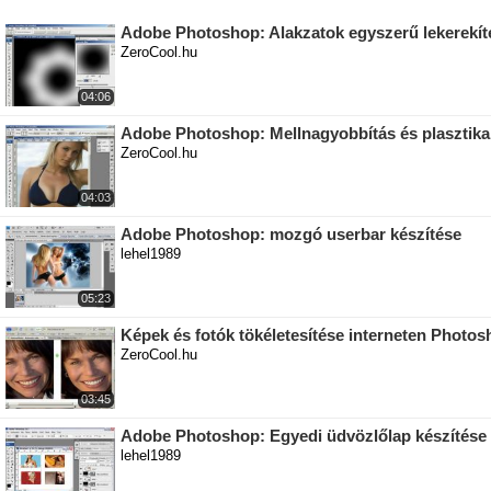
Adobe Photoshop: Alakzatok egyszerű lekerekít
ZeroCool.hu
04:06
Adobe Photoshop: Mellnagyobbítás és plasztika
ZeroCool.hu
04:03
Adobe Photoshop: mozgó userbar készítése
lehel1989
05:23
Képek és fotók tökéletesítése interneten Photos
ZeroCool.hu
03:45
Adobe Photoshop: Egyedi üdvözlőlap készítése
lehel1989