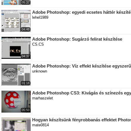
05:37
Adobe Photoshop: egyedi ecsetes háttér készít
lehel1989
04:48
Adobe Photoshop: Sugárzó felirat készítése
CS.CS
04:37
Adobe Photoshop: Víz effekt készítése egyszer
unknown
01:18
Adobe Photoshop CS3: Kivágás és színezés eg
marhaszelet
05:50
Hogyan készítsünk fényrobbanás effektet Phot
mate0814