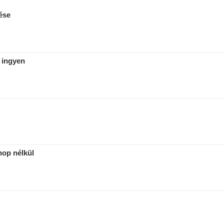
ése
 ingyen
hop nélkül