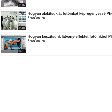
01:37
Hogyan alakítsuk át fotóinkat képregényessé P
ZeroCool.hu
05:04
Hogyan készítsünk látvány-effektet fotóinkból
ZeroCool.hu
04:13