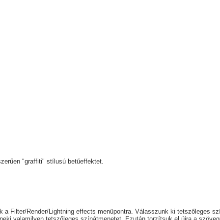
űen "graffiti" stílusú betűeffektet.
 a Filter/Render/Lightning effects menüpontra. Válasszunk ki tetszőleges szí
nk neki valamilyen tetszőleges színátmenetet. Ezután torzítsuk el újra a szö