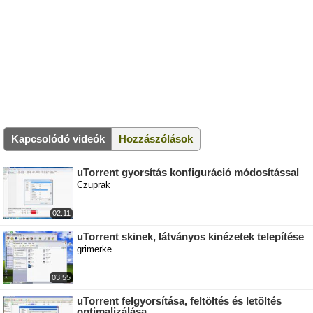
Kapcsolódó videók
Hozzászólások
uTorrent gyorsítás konfiguráció módosítással
Czuprak
02:11
uTorrent skinek, látványos kinézetek telepítése
grimerke
03:55
uTorrent felgyorsítása, feltöltés és letöltés
optimalizálása