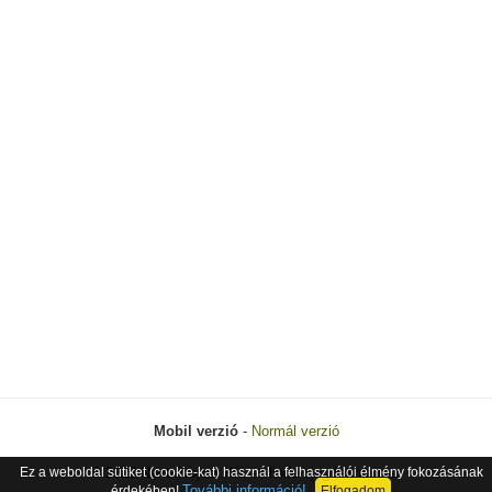
Mobil verzió
-
Normál verzió
Ez a weboldal sütiket (cookie-kat) használ a felhasználói élmény fokozásának
© 2026 Next Project Kft. - Minden jog fenntartva.
További információ!
érdekében!
Elfogadom