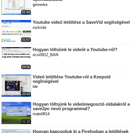
grimerke
01:46
Youtube videó letöltése a SaveVid segítségével
rockrobi
01:57
Hogyan töltsünk le videót a Youtube-ról?
ricsi0912_BAN
04:56
Videó letöltése Youtube-ról a Keepvid
segítségével
lde
00:44
Hogyan töltsünk le videómegosztó oldalakról a
save2pc nevű programmal?
mate0814
01:18
Hogyan kapcsoljuk ki a Firefoxban a letöltések