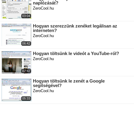
naplózását?
ZeroCool.hu
03:04
Hogyan szerezzünk zenéket legálisan az
interneten?
ZeroCool.hu
06:42
Hogyan töltsünk le videót a YouTube-ról?
ZeroCool.hu
02:42
Hogyan töltsünk le zenét a Google
segítségével?
ZeroCool.hu
05:33