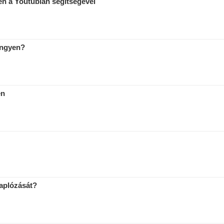
en a Youtubian segítségével
ingyen?
en
naplózását?