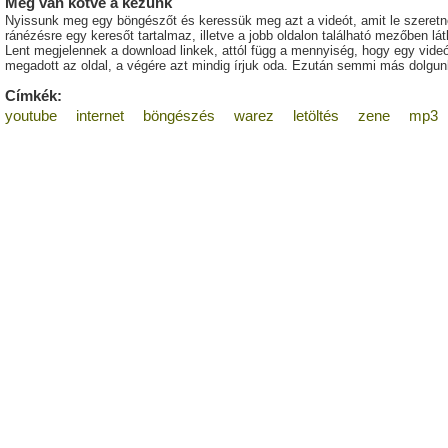
Meg van kötve a kezünk
Nyissunk meg egy böngészőt és keressük meg azt a videót, amit le szeretn
ránézésre egy keresőt tartalmaz, illetve a jobb oldalon található mezőben l
Lent megjelennek a download linkek, attól függ a mennyiség, hogy egy vide
megadott az oldal, a végére azt mindig írjuk oda. Ezután semmi más dolgunk
Címkék:
youtube
internet
böngészés
warez
letöltés
zene
mp3