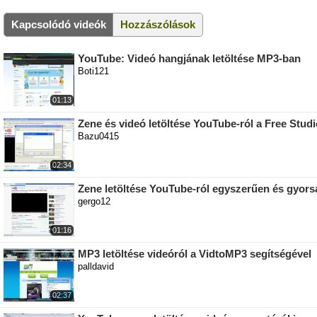
Kapcsolódó videók
Hozzászólások
YouTube: Videó hangjának letöltése MP3-ban
Boti121
01:13
Zene és videó letöltése YouTube-ról a Free Stud
Bazu0415
02:34
Zene letöltése YouTube-ról egyszerűen és gyors
gergo12
01:16
MP3 letöltése videóról a VidtoMP3 segítségével
palldavid
02:37