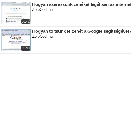
Hogyan szerezzünk zenéket legálisan az interne
ZeroCool.hu
06:42
Hogyan töltsünk le zenét a Google segítségével
ZeroCool.hu
05:33