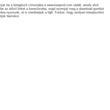
Írjuk be a böngésző címsorába a www.keepvid.com oldalt, amely első
juk be az előző linket a keresősorba, majd nyomjuk meg a download gombot.
a nyomunk, el is menthetjük a fájlt. Fontos, hogy amilyen kiterjesztést
tjük bármikor.