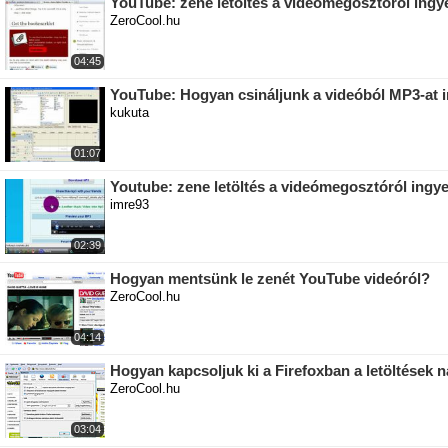
YouTube: zene letöltés a videómegosztóról ingy
ZeroCool.hu
04:45
YouTube: Hogyan csináljunk a videóból MP3-at 
kukuta
01:07
Youtube: zene letöltés a videómegosztóról ingy
imre93
02:39
Hogyan mentsünk le zenét YouTube videóról?
ZeroCool.hu
04:14
Hogyan kapcsoljuk ki a Firefoxban a letöltések 
ZeroCool.hu
03:04