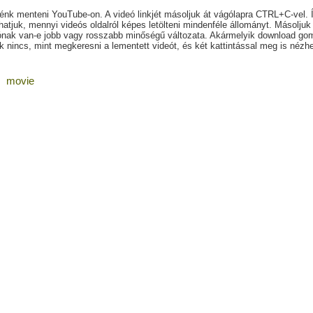
énk menteni YouTube-on. A videó linkjét másoljuk át vágólapra CTRL+C-vel. 
áthatjuk, mennyi videós oldalról képes letölteni mindenféle állományt. Másol
ónak van-e jobb vagy rosszabb minőségű változata. Akármelyik download gombr
 nincs, mint megkeresni a lementett videót, és két kattintással meg is nézhe
movie