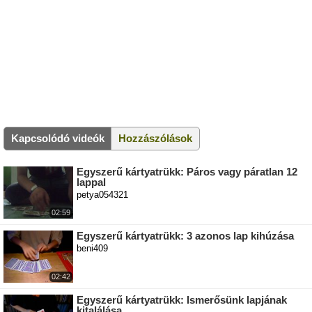
Kapcsolódó videók
Hozzászólások
Egyszerű kártyatrükk: Páros vagy páratlan 12
lappal
petya054321
02:59
Egyszerű kártyatrükk: 3 azonos lap kihúzása
beni409
02:42
Egyszerű kártyatrükk: Ismerősünk lapjának
kitalálása