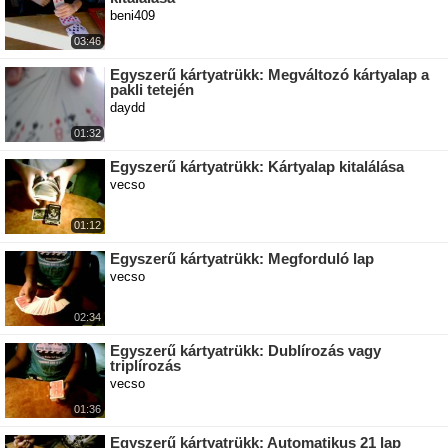
beni409
03:46
Egyszerű kártyatrükk: Megváltozó kártyalap a
pakli tetején
daydd
01:32
Egyszerű kártyatrükk: Kártyalap kitalálása
vecso
01:12
Egyszerű kártyatrükk: Megforduló lap
vecso
02:34
Egyszerű kártyatrükk: Dublírozás vagy
triplírozás
vecso
01:36
Egyszerű kártyatrükk: Automatikus 21 lap