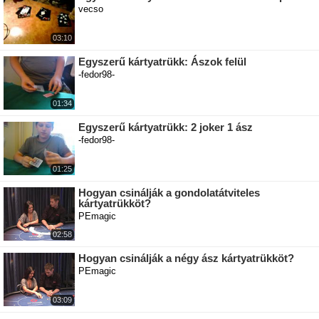
vecso
03:10
Egyszerű kártyatrükk: Ászok felül
-fedor98-
01:34
Egyszerű kártyatrükk: 2 joker 1 ász
-fedor98-
01:25
Hogyan csinálják a gondolatátviteles
kártyatrükköt?
PEmagic
02:58
Hogyan csinálják a négy ász kártyatrükköt?
PEmagic
03:09