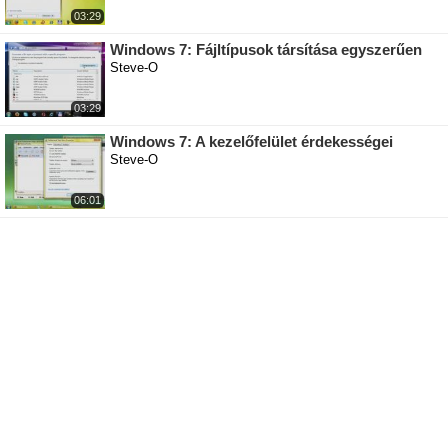
03:29
Windows 7: Fájltípusok társítása egyszerűen
Steve-O
03:29
Windows 7: A kezelőfelület érdekességei
Steve-O
06:01