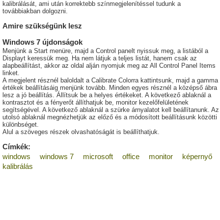
kalibrálását, ami után korrektebb színmegjelenítéssel tudunk a
továbbiakban dolgozni.
Amire szükségünk lesz
Windows 7 újdonságok
Menjünk a Start menüre, majd a Control panelt nyissuk meg, a listából a
Displayt keressük meg. Ha nem látjuk a teljes listát, hanem csak az
alapbeállítást, akkor az oldal alján nyomjuk meg az All Control Panel Items
linket.
A megjelent résznél baloldalt a Calibrate Colorra kattintsunk, majd a gamma
értékek beállításáig menjünk tovább. Minden egyes résznél a középső ábra
lesz a jó beállítás. Állítsuk be a helyes értékeket. A következő ablaknál a
kontrasztot és a fényerőt állíthatjuk be, monitor kezelőfelületének
segítségével. A következő ablaknál a szürke árnyalatot kell beállítanunk. Az
utolsó ablaknál megnézhetjük az előző és a módosított beállításunk közötti
különbséget.
Alul a szöveges részek olvashatóságát is beállíthatjuk.
Címkék:
windows
windows 7
microsoft
office
monitor
képernyő
kalibrálás