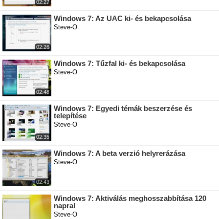
02:27
Windows 7: Az UAC ki- és bekapcsolása
Steve-O
02:26
Windows 7: Tűzfal ki- és bekapcsolása
Steve-O
02:48
Windows 7: Egyedi témák beszerzése és
telepítése
Steve-O
02:35
Windows 7: A beta verzió helyrerázása
Steve-O
02:43
Windows 7: Aktiválás meghosszabbítása 120
napra!
Steve-O