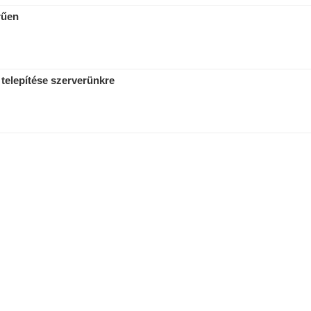
rűen
 telepítése szerverünkre