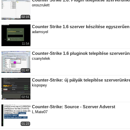
oroszrulett
02:15
Counter Strike 1.6 szerver készítése egyszerűen
adamsyel
11:54
Counter-Strike 1.6 pluginok telepítése szerverün
csanytelek
01:47
Counter-Strike: új pályák telepítése szerverünk
kispopey
02:51
Counter-Strike: Source - Szerver Adverst
L.Mate07
01:23