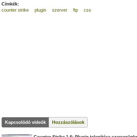
Címkék:
counter strike
plugin
szerver
ftp
css
Kapcsolódó videók
Hozzászólások
Counter Strike 1.6: Plugin telepítése szerverünk