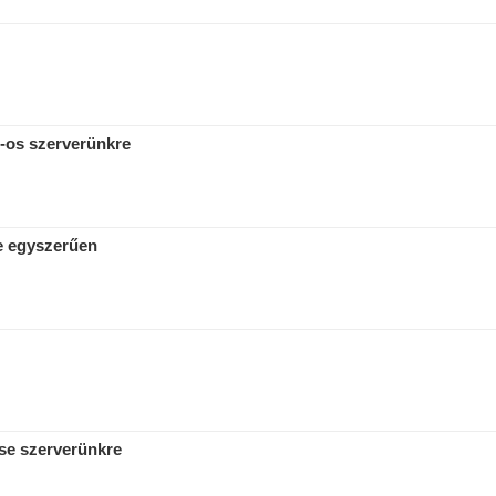
6-os szerverünkre
re egyszerűen
se szerverünkre