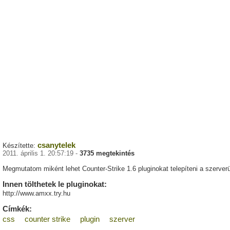
csanytelek
Készítette:
2011. április 1. 20:57:19 -
3735 megtekintés
Megmutatom miként lehet Counter-Strike 1.6 pluginokat telepíteni a szerver
Innen tölthetek le pluginokat:
http://www.amxx.try.hu
Címkék:
css
counter strike
plugin
szerver