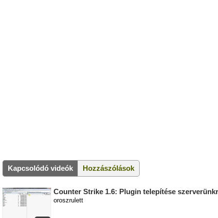
Kapcsolódó videók
Hozzászólások
Counter Strike 1.6: Plugin telepítése szerverünk
oroszrulett