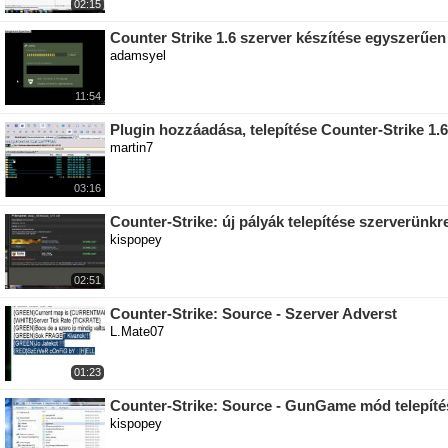
02:15
Counter Strike 1.6 szerver készítése egyszerűen
adamsyel
11:54
Plugin hozzáadása, telepítése Counter-Strike 1.
martin7
03:16
Counter-Strike: új pályák telepítése szerverünk
kispopey
02:51
Counter-Strike: Source - Szerver Adverst
L.Mate07
01:23
Counter-Strike: Source - GunGame mód telepíté
kispopey