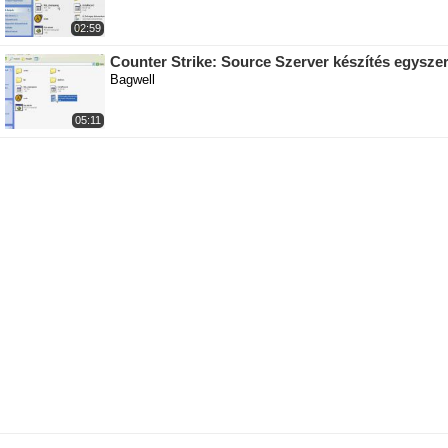
02:59
Counter Strike: Source Szerver készítés egysze
Bagwell
05:11