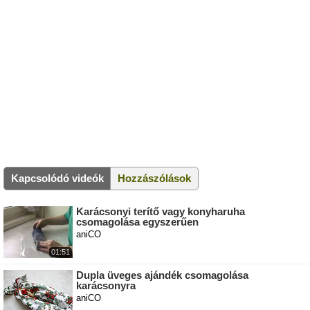
Kapcsolódó videók
Hozzászólások
Karácsonyi terítő vagy konyharuha
csomagolása egyszerűen
aniCO
01:51
Dupla üveges ajándék csomagolása
karácsonyra
aniCO