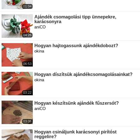
01:04
Ajándék csomagolási tipp ünnepekre,
karácsonyra
aniCO
04:26
Hogyan hajtogassunk ajándékdobozt?
okina
06:53
Hogyan díszítsük ajándékcsomagolásainkat?
okina
03:22
Hogyan készítsünk ajándék fűszersót?
aniCO
03:06
Hogyan csináljunk karácsonyi pirítóst
reggelire?