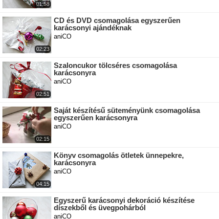
01:58
CD és DVD csomagolása egyszerűen
karácsonyi ajándéknak
aniCO
02:23
Szaloncukor tölcséres csomagolása
karácsonyra
aniCO
02:51
Saját készítésű süteményünk csomagolása
egyszerűen karácsonyra
aniCO
02:15
Könyv csomagolás ötletek ünnepekre,
karácsonyra
aniCO
04:15
Egyszerű karácsonyi dekoráció készítése
díszekből és üvegpohárból
aniCO