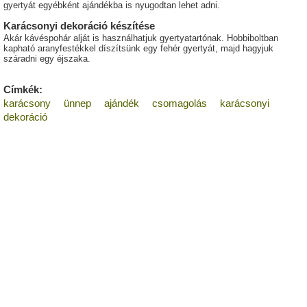
gyertyát egyébként ajándékba is nyugodtan lehet adni.
Karácsonyi dekoráció készítése
Akár kávéspohár alját is használhatjuk gyertyatartónak. Hobbiboltban
kapható aranyfestékkel díszítsünk egy fehér gyertyát, majd hagyjuk
száradni egy éjszaka.
Címkék:
karácsony
ünnep
ajándék
csomagolás
karácsonyi
dekoráció