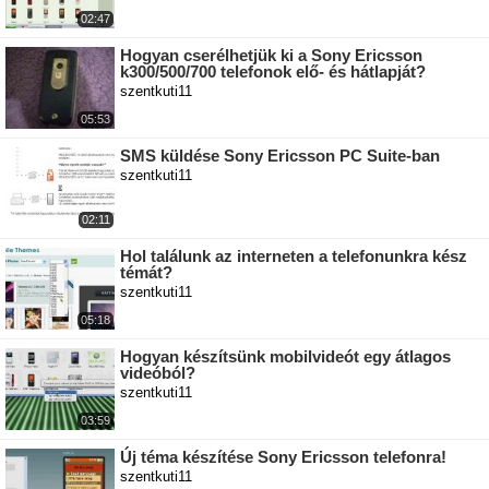
02:47
Hogyan cserélhetjük ki a Sony Ericsson
k300/500/700 telefonok elő- és hátlapját?
szentkuti11
05:53
SMS küldése Sony Ericsson PC Suite-ban
szentkuti11
02:11
Hol találunk az interneten a telefonunkra kész
témát?
szentkuti11
05:18
Hogyan készítsünk mobilvideót egy átlagos
videóból?
szentkuti11
03:59
Új téma készítése Sony Ericsson telefonra!
szentkuti11