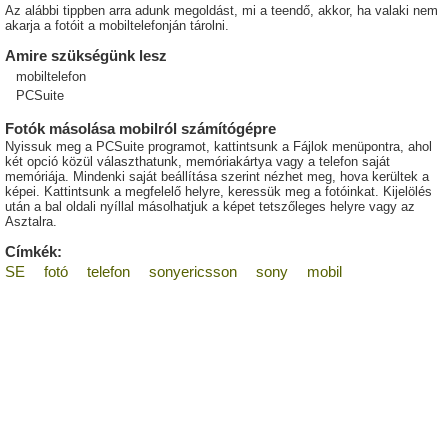
Az alábbi tippben arra adunk megoldást, mi a teendő, akkor, ha valaki nem
akarja a fotóit a mobiltelefonján tárolni.
Amire szükségünk lesz
mobiltelefon
PCSuite
Fotók másolása mobilról számítógépre
Nyissuk meg a PCSuite programot, kattintsunk a Fájlok menüpontra, ahol
két opció közül választhatunk, memóriakártya vagy a telefon saját
memóriája. Mindenki saját beállítása szerint nézhet meg, hova kerültek a
képei. Kattintsunk a megfelelő helyre, keressük meg a fotóinkat. Kijelölés
után a bal oldali nyíllal másolhatjuk a képet tetszőleges helyre vagy az
Asztalra.
Címkék:
SE
fotó
telefon
sonyericsson
sony
mobil