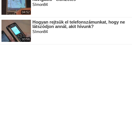
SImon84
04:52
Hogyan rejtsük el telefonszámunkat, hogy ne
látszódjon annál, akit hívunk?
SImon84
00:58