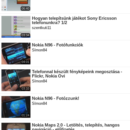
06:40
Hogyan telepítsünk játékot Sony Ericsson
telefonunkra? 1/2
szentkuti11
03:34
Nokia N96 - Fotófunkciók
SImon84
04:01
Telefonnal készült fényképeink megosztása -
Flickr, Nokia Ovi
SImon84
03:33
Nokia N96 - Fotózzunk!
SImon84
01:24
Nokia Maps 2.0 - Letöltés, telepítés, hangos
navigáció - előfizetés