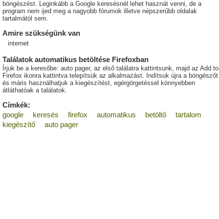
böngészést. Leginkább a Google keresésnél lehet hasznát venni, de a
program nem ijed meg a nagyobb fórumok illetve népszerűbb oldalak
tartalmától sem.
Amire szükségünk van
internet
Találatok automatikus betöltése Firefoxban
Írjuk be a keresőbe: auto pager, az első találatra kattintsunk, majd az Add to
Firefox ikonra kattintva telepítsük az alkalmazást. Indítsuk újra a böngészőt
és máris használhatjuk a kiegészítést, egérgörgetéssel könnyebben
átláthatóak a találatok.
Címkék:
google
keresés
firefox
automatikus
betöltő
tartalom
kiegészítő
auto pager