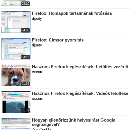
03:10
Firefox: Honlapok tartalmának fotózása
djpety
04:06
Firefox: Címsor gyorsítás
djpety
03:18
Hasznos Firefox kiegészítések: Letöltés vezérlő
excore
01:35
Hasznos Firefox kiegészítések: Videók letöltése
excore
01:32
Hogyan ellenőrizzünk helyesírást Google
segítségével?
ZeroCool.hu