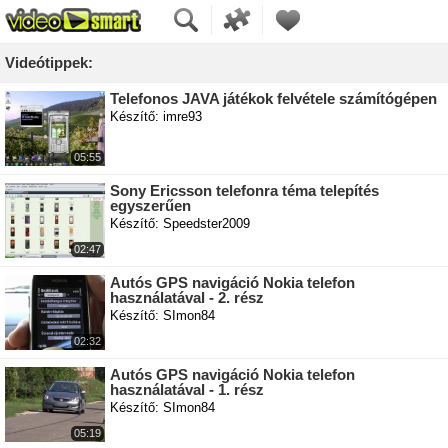
Videótippek:
Telefonos JAVA játékok felvétele számítógépen
Készítő: imre93
05:55
Sony Ericsson telefonra téma telepítés
egyszerűen
Készítő: Speedster2009
02:47
Autós GPS navigáció Nokia telefon
használatával - 2. rész
Készítő: SImon84
02:32
Autós GPS navigáció Nokia telefon
használatával - 1. rész
Készítő: SImon84
05:19