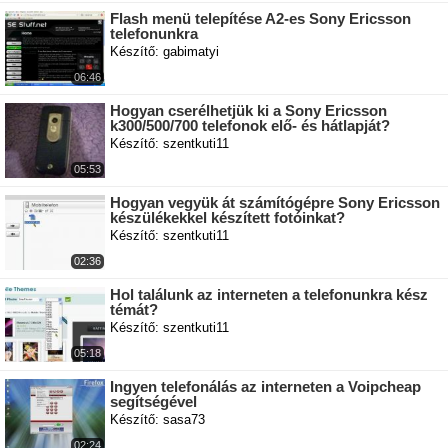
Flash menü telepítése A2-es Sony Ericsson
telefonunkra
Készítő: gabimatyi
06:46
Hogyan cserélhetjük ki a Sony Ericsson
k300/500/700 telefonok elő- és hátlapját?
Készítő: szentkuti11
05:53
Hogyan vegyük át számítógépre Sony Ericsson
készülékekkel készített fotóinkat?
Készítő: szentkuti11
02:36
Hol találunk az interneten a telefonunkra kész
témát?
Készítő: szentkuti11
05:18
Ingyen telefonálás az interneten a Voipcheap
segítségével
Készítő: sasa73
02:24