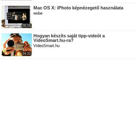
Mac OS X: iPhoto képnézegető használata
wobe
06:15
Hogyan készíts saját tipp-videót a
VideoSmart.hu-ra?
VideoSmart.hu
04:20