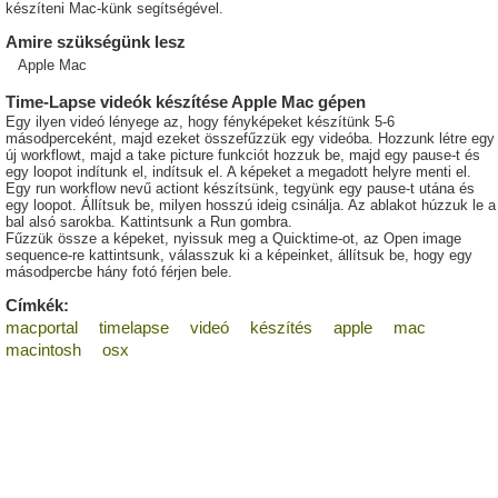
készíteni Mac-künk segítségével.
Amire szükségünk lesz
Apple Mac
Time-Lapse videók készítése Apple Mac gépen
Egy ilyen videó lényege az, hogy fényképeket készítünk 5-6
másodperceként, majd ezeket összefűzzük egy videóba. Hozzunk létre egy
új workflowt, majd a take picture funkciót hozzuk be, majd egy pause-t és
egy loopot indítunk el, indítsuk el. A képeket a megadott helyre menti el.
Egy run workflow nevű actiont készítsünk, tegyünk egy pause-t utána és
egy loopot. Állítsuk be, milyen hosszú ideig csinálja. Az ablakot húzzuk le a
bal alsó sarokba. Kattintsunk a Run gombra.
Fűzzük össze a képeket, nyissuk meg a Quicktime-ot, az Open image
sequence-re kattintsunk, válasszuk ki a képeinket, állítsuk be, hogy egy
másodpercbe hány fotó férjen bele.
Címkék:
macportal
timelapse
videó
készítés
apple
mac
macintosh
osx