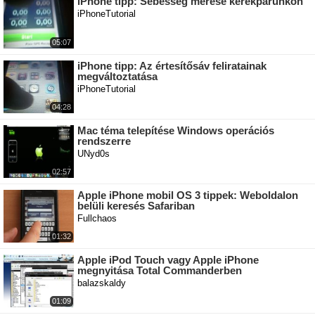
iPhone tipp: Sebesség mérése kerékpárunkon
iPhoneTutorial
05:07
iPhone tipp: Az értesítősáv feliratainak
megváltoztatása
iPhoneTutorial
04:28
Mac téma telepítése Windows operációs
rendszerre
UNyd0s
02:57
Apple iPhone mobil OS 3 tippek: Weboldalon
belüli keresés Safariban
Fullchaos
01:32
Apple iPod Touch vagy Apple iPhone
megnyitása Total Commanderben
balazskaldy
01:09