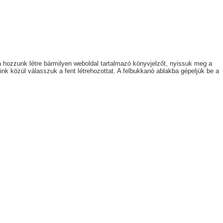
va hozzunk létre bármilyen weboldal tartalmazó könyvjelzőt, nyissuk meg a
nk közül válasszuk a fent létrehozottat. A felbukkanó ablakba gépeljük be a