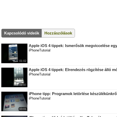
Kapcsolódó videók
Hozzászólások
Apple iOS 4 tippek: Ismerősök megviccelése eg
iPhoneTutorial
01:02
Apple iOS 4 tippek: Elrendezés rögzítése álló 
iPhoneTutorial
01:37
iPhone tipp: Programok letörlése készülékünkrő
iPhoneTutorial
03:01