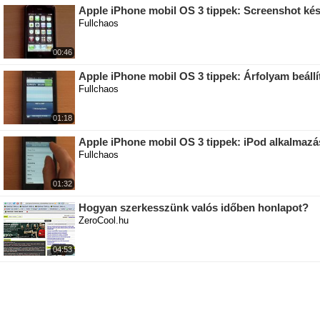
Apple iPhone mobil OS 3 tippek: Screenshot kés
Fullchaos
00:46
Apple iPhone mobil OS 3 tippek: Árfolyam beáll
Fullchaos
01:18
Apple iPhone mobil OS 3 tippek: iPod alkalmazás
Fullchaos
01:32
Hogyan szerkesszünk valós időben honlapot?
ZeroCool.hu
04:53