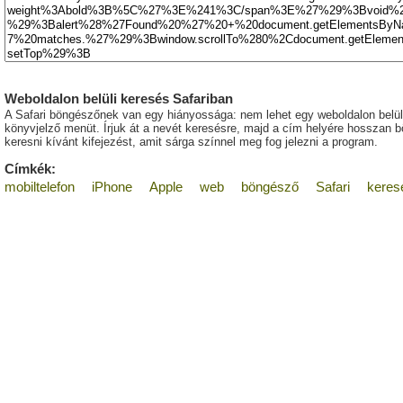
Weboldalon belüli keresés Safariban
A Safari böngészőnek van egy hiányossága: nem lehet egy weboldalon belül sz
könyvjelző menüt. Írjuk át a nevét keresésre, majd a cím helyére hosszan b
keresni kívánt kifejezést, amit sárga színnel meg fog jelezni a program.
Címkék:
mobiltelefon
iPhone
Apple
web
böngésző
Safari
keres