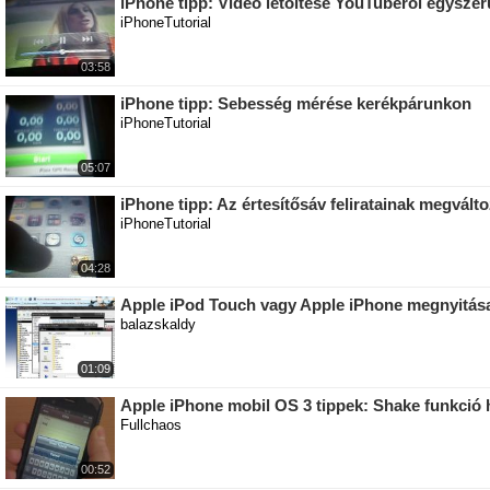
iPhone tipp: Videó letöltése YouTuberól egysze
iPhoneTutorial
03:58
iPhone tipp: Sebesség mérése kerékpárunkon
iPhoneTutorial
05:07
iPhone tipp: Az értesítősáv feliratainak megvált
iPhoneTutorial
04:28
Apple iPod Touch vagy Apple iPhone megnyitá
balazskaldy
01:09
Apple iPhone mobil OS 3 tippek: Shake funkció 
Fullchaos
00:52