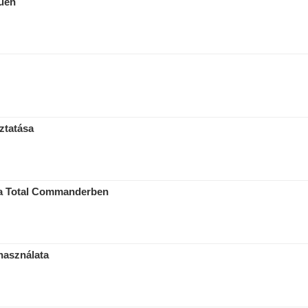
rűen
oztatása
sa Total Commanderben
használata