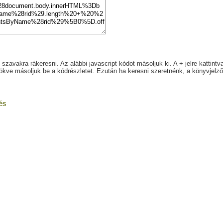
avakra rákeresni. Az alábbi javascript kódot másoljuk ki. A + jelre kattint
ökve másoljuk be a kódrészletet. Ezután ha keresni szeretnénk, a könyvjelzői
és