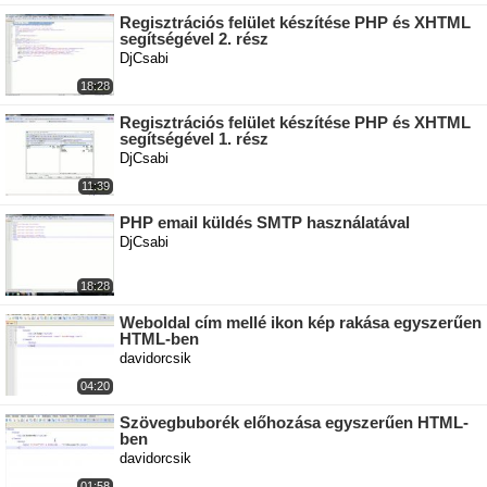
Regisztrációs felület készítése PHP és XHTML
segítségével 2. rész
DjCsabi
18:28
Regisztrációs felület készítése PHP és XHTML
segítségével 1. rész
DjCsabi
11:39
PHP email küldés SMTP használatával
DjCsabi
18:28
Weboldal cím mellé ikon kép rakása egyszerűen
HTML-ben
davidorcsik
04:20
Szövegbuborék előhozása egyszerűen HTML-
ben
davidorcsik
01:58