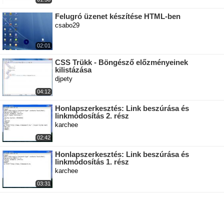
Felugró üzenet készítése HTML-ben
csabo29
02:01
CSS Trükk - Böngésző előzményeinek
kilistázása
djpety
04:12
Honlapszerkesztés: Link beszúrása és
linkmódosítás 2. rész
karchee
02:42
Honlapszerkesztés: Link beszúrása és
linkmódosítás 1. rész
karchee
03:31