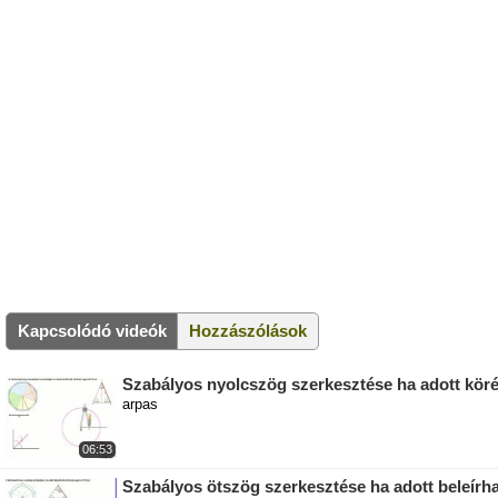
Kapcsolódó videók
Hozzászólások
Szabályos nyolcszög szerkesztése ha adott köré
arpas
06:53
Szabályos ötszög szerkesztése ha adott beleírh