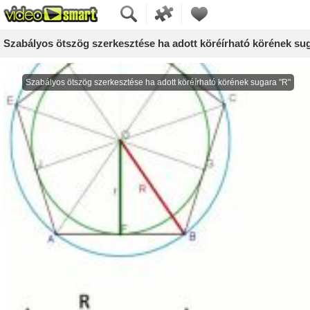
Szabályos ötszög szerkesztése ha adott köréírható körének su