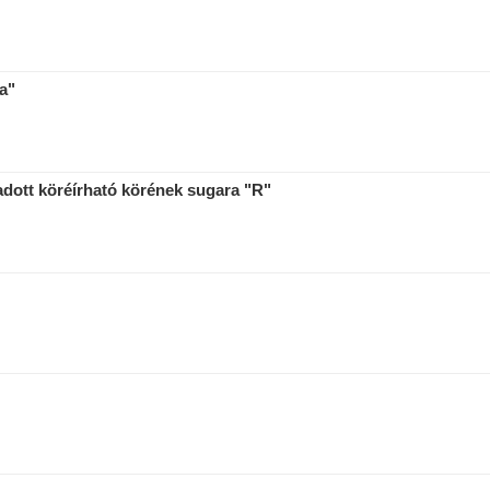
a"
dott köréírható körének sugara "R"