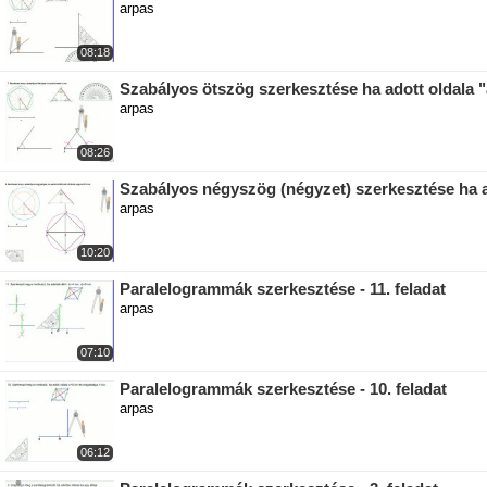
arpas
08:18
Szabályos ötszög szerkesztése ha adott oldala "
arpas
08:26
Szabályos négyszög (négyzet) szerkesztése ha a
arpas
10:20
Paralelogrammák szerkesztése - 11. feladat
arpas
07:10
Paralelogrammák szerkesztése - 10. feladat
arpas
06:12