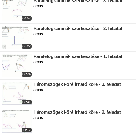
Paralelogrammák szerkesztése - 3. feladat
arpas
04:57
Paralelogrammák szerkesztése - 2. feladat
arpas
06:22
Paralelogrammák szerkesztése - 1. feladat
arpas
08:24
Háromszögek köré írható köre - 3. feladat
arpas
08:41
Háromszögek köré írható köre - 2. feladat
arpas
11:17