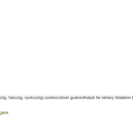
g, hatszög, nyolcszög) szerkesztését gyakorolhatjuk be néhány feladaton k
ugara