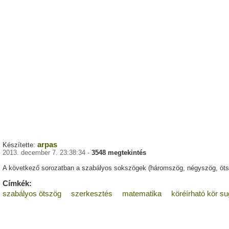
arpas
Készítette:
2013. december 7. 23:38:34 -
3548 megtekintés
A következő sorozatban a szabályos sokszögek (háromszög, négyszög, ötszö
Címkék:
szabályos ötszög
szerkesztés
matematika
köréírható kör s