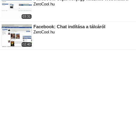
ZeroCool.hu
03:31
Facebook: Chat indítása a tálcáról
ZeroCool.hu
02:40