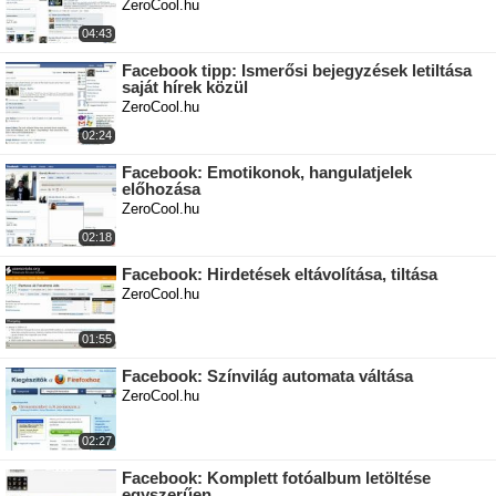
ZeroCool.hu
04:43
Facebook tipp: Ismerősi bejegyzések letiltása
saját hírek közül
ZeroCool.hu
02:24
Facebook: Emotikonok, hangulatjelek
előhozása
ZeroCool.hu
02:18
Facebook: Hirdetések eltávolítása, tiltása
ZeroCool.hu
01:55
Facebook: Színvilág automata váltása
ZeroCool.hu
02:27
Facebook: Komplett fotóalbum letöltése
egyszerűen