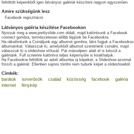
feltöltött képeinkből igen látványos galériát készíteni nagyon egyszerűen.
Amire szükségünk lesz
Facebook regisztráció
Látványos galéria készítése Facebookon
Nyissuk meg a www.prettyslide.com oldalt, majd kattintsunk a Facebook
connect gombra, természetesen előbb lépjünk be Facebookra.
Ha rákattintunk a Csináljunk egy albumot gombra, látni fogjuk a Facebookos
albumainkat. Válasszuk ki, amelyikből albumot szeretnénk csinálni, majd
válasszuk ki a slideshow stílusát. Pár másodperc alatt el is készül a
galériánk. Full screenre kattintva teljes képernyőre is kirakhatjuk.
Ha Facebookra feltöltök az adott albumba új képeket, a Slideshow azonnal
frissíti a galériát. Ellenben sajnos törölni nem tudunk képet a slideshowból.
Címkék:
barátok
ismerősök
család
közösség
facebook
galéria
internet
fénykép