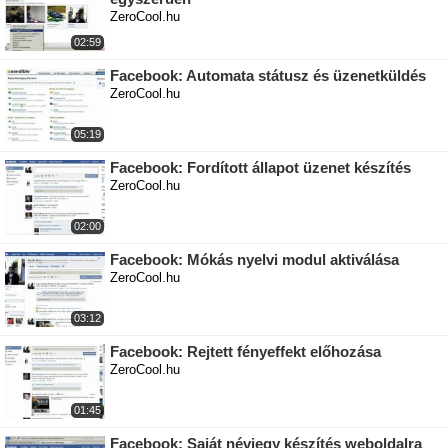
ZeroCool.hu
02:59
Facebook: Automata státusz és üzenetküldés
ZeroCool.hu
05:19
Facebook: Fordított állapot üzenet készítés
ZeroCool.hu
02:00
Facebook: Mókás nyelvi modul aktiválása
ZeroCool.hu
03:12
Facebook: Rejtett fényeffekt előhozása
ZeroCool.hu
01:45
Facebook: Saját névjegy készítés weboldalra