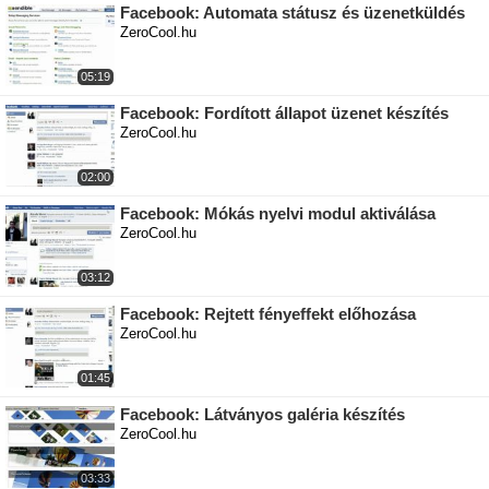
Facebook: Automata státusz és üzenetküldés
ZeroCool.hu
05:19
Facebook: Fordított állapot üzenet készítés
ZeroCool.hu
02:00
Facebook: Mókás nyelvi modul aktiválása
ZeroCool.hu
03:12
Facebook: Rejtett fényeffekt előhozása
ZeroCool.hu
01:45
Facebook: Látványos galéria készítés
ZeroCool.hu
03:33