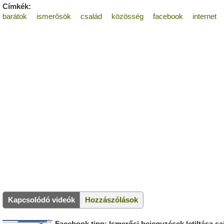
Címkék:
barátok
ismerősök
család
közösség
facebook
internet
Kapcsolódó videók
Hozzászólások
Facebook tipp: Ismerősi bejegyzések letiltása saj