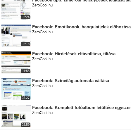
ZeroCool.hu
02:24
Facebook: Emotikonok, hangulatjelek előhozása
ZeroCool.hu
02:18
Facebook: Hirdetések eltávolítása, tiltása
ZeroCool.hu
01:55
Facebook: Színvilág automata váltása
ZeroCool.hu
02:27
Facebook: Komplett fotóalbum letöltése egysze
ZeroCool.hu
02:59