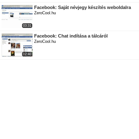
Facebook: Saját névjegy készítés weboldalra
ZeroCool.hu
03:31
Facebook: Chat indítása a tálcáról
ZeroCool.hu
02:40