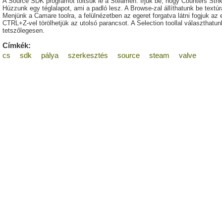
A Source SDK programot töltsük le a Steamen. Írjuk be, hogy Counters Strik
Húzzunk egy téglalapot, ami a padló lesz. A Browse-zal állíthatunk be textúrá
Menjünk a Camare toolra, a felülnézetben az egeret forgatva látni fogjuk az
CTRL+Z-vel törölhetjük az utolsó parancsot. A Selection toollal választhatunk
tetszőlegesen.
Címkék:
cs
sdk
pálya
szerkesztés
source
steam
valve