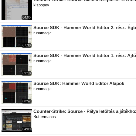
kispopey
04:05
Source SDK - Hammer World Editor 2. rész: Égbo
runamagic
07:30
Source SDK - Hammer World Editor 1. rész: Ajt
runamagic
09:10
Source SDK: Hammer World Editor Alapok
runamagic
08:57
Counter-Strike: Source - Pálya letöltés a játékho
Buttermanos
04:09