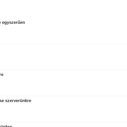
re egyszerűen
re
se szerverünkre
rünkre