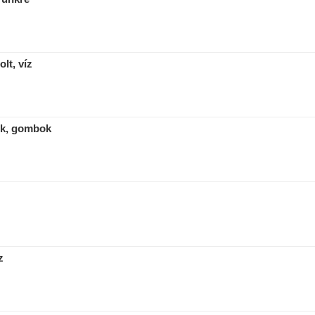
lt, víz
ók, gombok
z