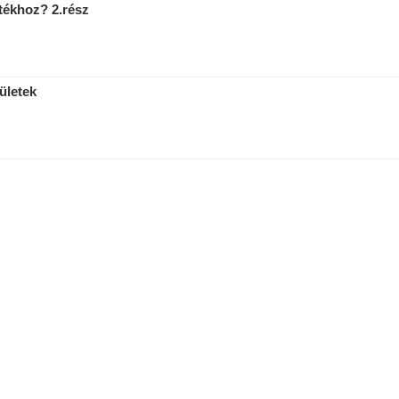
átékhoz? 2.rész
ületek