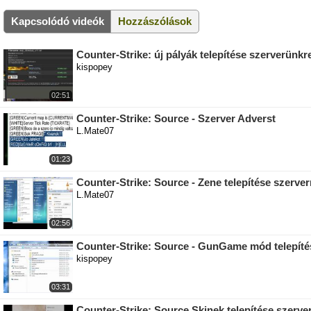
Kapcsolódó videók
Hozzászólások
Counter-Strike: új pályák telepítése szerverünk
kispopey
02:51
Counter-Strike: Source - Szerver Adverst
L.Mate07
01:23
Counter-Strike: Source - Zene telepítése szerver
L.Mate07
02:56
Counter-Strike: Source - GunGame mód telepíté
kispopey
03:31
Counter-Strike: Source Skinek telepítése szerve