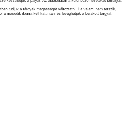
szerkeszthetjük a pályát. Az ablakokban a különböző nézeteket láthatjuk.
zetben tudjuk a tárgyak magasságát változtatni. Ha valami nem tetszik,
l a második ikonra kell kattintani és levághatjuk a berakott tárgyat