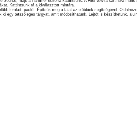
e Source, majd a Hammer editorra kattintsunk. A File/New-ra kattintva máris 
kat. Kattintsunk rá a kiválasztott mintára.
 előbb lerakott padlót. Építsük meg a falat az előbbiek segítségével. Oldalné
 ki egy tetszőleges tárgyat, amit módosíthatunk. Lejtőt is készíthetünk, alulró