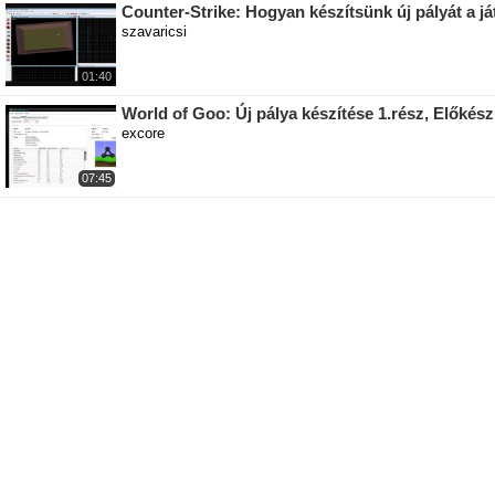
Counter-Strike: Hogyan készítsünk új pályát a j
szavaricsi
01:40
World of Goo: Új pálya készítése 1.rész, Előkész
excore
07:45