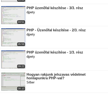
PHP üzenőfal készítése - 3/3. rész
djpety
04:51
PHP - Üzenőfal készítése - 2/3. rész
djpety
05:59
PHP üzenőfal készítése - 1/3. rész
djpety
09:22
Hogyan rakjunk jelszavas védelmet
honlapunkra PHP-val?
Silber
08:10