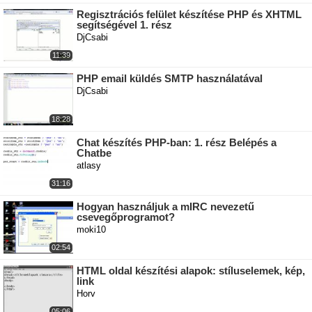
Regisztrációs felület készítése PHP és XHTML
segítségével 1. rész
DjCsabi
11:39
PHP email küldés SMTP használatával
DjCsabi
18:28
Chat készítés PHP-ban: 1. rész Belépés a
Chatbe
atlasy
31:16
Hogyan használjuk a mIRC nevezetű
csevegőprogramot?
moki10
02:54
HTML oldal készítési alapok: stíluselemek, kép,
link
Horv
05:06