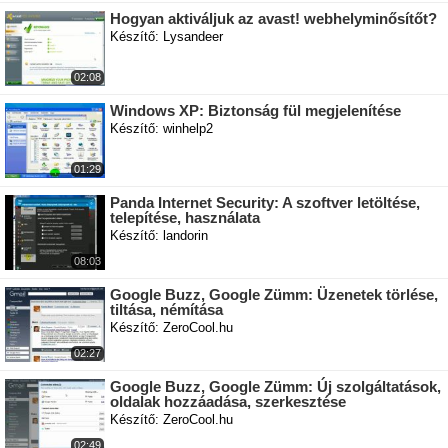
Hogyan aktiváljuk az avast! webhelyminősítőt?
Készítő: Lysandeer
02:08
Windows XP: Biztonság fül megjelenítése
Készítő: winhelp2
01:29
Panda Internet Security: A szoftver letöltése,
telepítése, használata
Készítő: landorin
08:03
Google Buzz, Google Zümm: Üzenetek törlése,
tiltása, némítása
Készítő: ZeroCool.hu
02:27
Google Buzz, Google Zümm: Új szolgáltatások,
oldalak hozzáadása, szerkesztése
Készítő: ZeroCool.hu
02:49