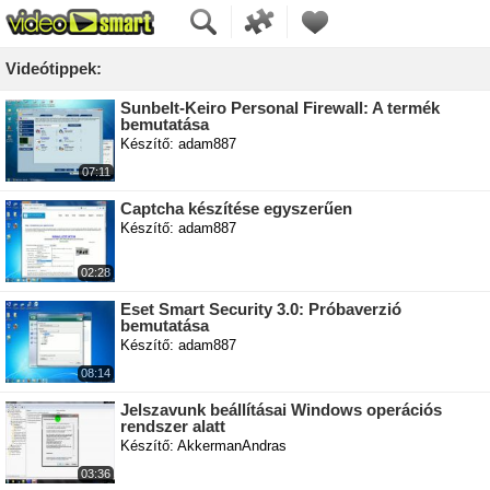
Videótippek:
Sunbelt-Keiro Personal Firewall: A termék
bemutatása
Készítő: adam887
07:11
Captcha készítése egyszerűen
Készítő: adam887
02:28
Eset Smart Security 3.0: Próbaverzió
bemutatása
Készítő: adam887
08:14
Jelszavunk beállításai Windows operációs
rendszer alatt
Készítő: AkkermanAndras
03:36