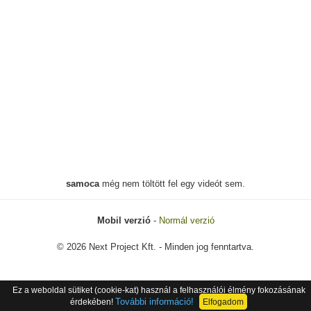
samoca
még nem töltött fel egy videót sem.
Mobil verzió
-
Normál verzió
© 2026 Next Project Kft. - Minden jog fenntartva.
Ez a weboldal sütiket (cookie-kat) használ a felhasználói élmény fokozásának
További információ!
érdekében!
Elfogadom